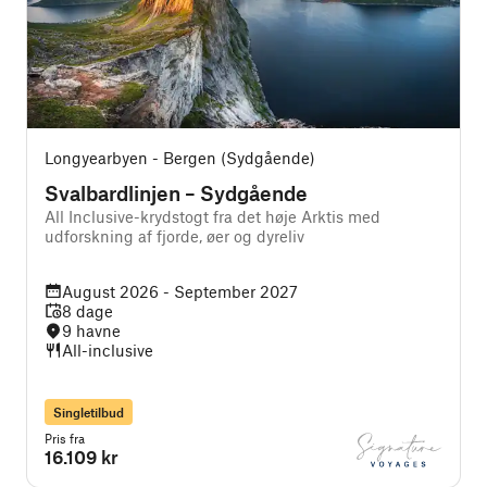
Longyearbyen - Bergen (Sydgående)
Svalbardlinjen – Sydgående
All Inclusive-krydstogt fra det høje Arktis med
A
udforskning af fjorde, øer og dyreliv
August 2026 - September 2027
8 dage
9 havne
All-inclusive
Singletilbud
Pris fra
P
16.109 kr