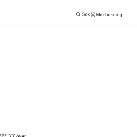
Sök
Min bokning
66° 33′ över