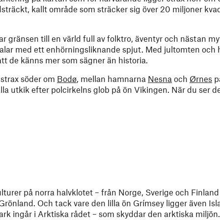
idsträckt, kallt område som sträcker sig över 20 miljoner kva
gränsen till en värld full av folktro, äventyr och nästan myt
 valar med ett enhörningsliknande spjut. Med jultomten och 
tt de känns mer som sägner än historia.
 strax söder om
Bodø
, mellan hamnarna
Nesna
och
Ørnes
p
lla utkik efter polcirkelns glob på ön Vikingen. När du ser 
ulturer på norra halvklotet – från Norge, Sverige och Finland
Grönland. Och tack vare den lilla ön Grímsey ligger även Is
k ingår i Arktiska rådet – som skyddar den arktiska miljön.