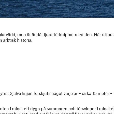
olarvärld, men är ändå djupt förknippat med den. Här utfors
arktisk historia.
tm. Själva linjen förskjuts något varje år – cirka 15 meter – 
nten i minst ett dygn på sommaren och försvinner i minst e
tremt blir det, med allt från en dag till flera veckor, och v