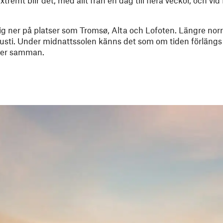
ldrig ner på platser som Tromsø, Alta och Lofoten. Längre nor
 augusti. Under midnattssolen känns det som om tiden förläng
lter samman.