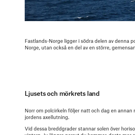
Fastlands-Norge ligger i södra delen av denna p
Norge, utan också en del av en större, gemensam 
Ljusets och mörkrets land
Norr om polcirkeln följer natt och dag en annan ry
jordens axellutning.
Vid dessa breddgrader stannar solen över horiso
vintern. Ju längre norrut du kommer, desto mer ex