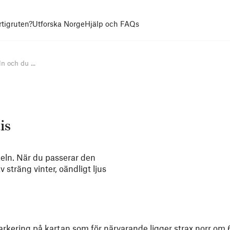
rtigruten?
Utforska Norge
Hjälp och FAQs
n och du ...
is
rkeln. När du passerar den
 sträng vinter, oändligt ljus
 markering på kartan som för närvarande ligger strax norr om 