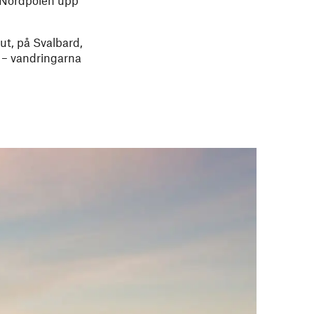
rut, på Svalbard,
s – vandringarna