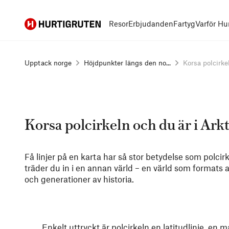
Hurtigruten
Resor
Erbjudanden
Fartyg
Varför Hu
Upptack norge
Höjdpunkter längs den no...
Korsa polcirkel
Korsa polcirkeln och du är i Arkt
Få linjer på en karta har så stor betydelse som polci
träder du in i en annan värld – en värld som formats av
och generationer av historia.
Enkelt uttryckt är polcirkeln en latitudlinje, en