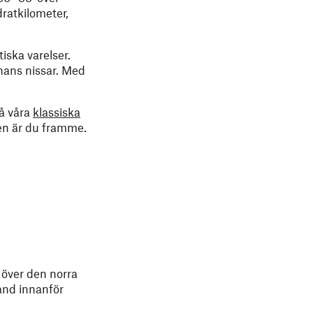
dratkilometer,
iska varelser.
hans nissar. Med
å våra
klassiska
den är du framme.
 över den norra
land innanför