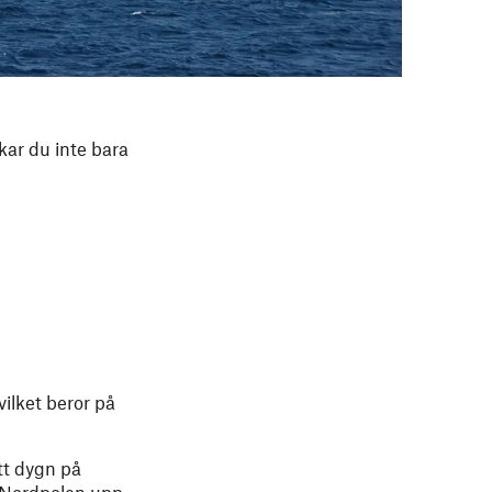
kar du inte bara
vilket beror på
tt dygn på
id Nordpolen upp