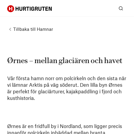
Hurtigruten
Sök
Tillbaka till
Hamnar
Ørnes – mellan glaciären och havet
Vår första hamn norr om polcirkeln och den sista när
vi lämnar Arktis på väg söderut. Den lilla byn Ørnes
är perfekt för glaciärturer, kajakpaddling i fjord och
kusthistoria.
Ørnes är en fridfull by i Nordland, som ligger precis
innanför polcirkeln inbäddad mellan branta