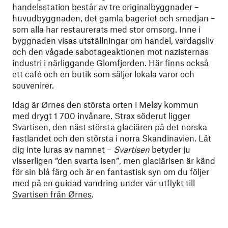
handelsstation består av tre originalbyggnader –
huvudbyggnaden, det gamla bageriet och smedjan –
som alla har restaurerats med stor omsorg. Inne i
byggnaden visas utställningar om handel, vardagsliv
och den vågade sabotageaktionen mot nazisternas
industri i närliggande Glomfjorden. Här finns också
ett café och en butik som säljer lokala varor och
souvenirer.
Idag är Ørnes den största orten i Meløy kommun
med drygt 1 700 invånare. Strax söderut ligger
Svartisen, den näst största glaciären på det norska
fastlandet och den största i norra Skandinavien. Låt
dig inte luras av namnet –
Svartisen
betyder ju
visserligen ”den svarta isen”, men glaciärisen är känd
för sin blå färg och är en fantastisk syn om du följer
med på en guidad vandring under vår
utflykt till
Svartisen från Ørnes
.