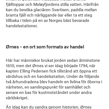
fjälltoppar och Meløyfjordens stilla vatten. Härifrån
kan du besöka glaciären Svartisen, paddla mellan
branta fjäll och närliggande öar eller ta ett steg
tillbaka i tiden på en av Norges bäst bevarade
handelsstationer.
Ørnes – en ort som formats av handel
Här har människor brukat jorden sedan åtminstone
1610, men det Ørnes vi ser idag började 1794, när
kapten Elling Pedersen fick tillstånd att öppna ett
värdshus och en handelsstation. Under de följande
två århundradena blev handeln en livlina för öborna i
närheten, en samlingspunkt för samhället och
senare en bas för kustmotståndet under andra
världskriget.
Än idag kan du vandra genom historien. Ørnes