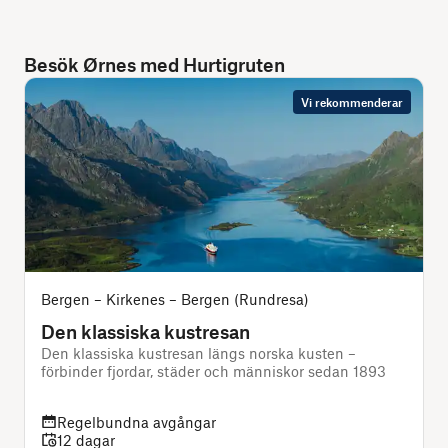
Besök Ørnes med Hurtigruten
Vi rekommenderar
Bergen – Kirkenes – Bergen (Rundresa)
Den klassiska kustresan
Den klassiska kustresan längs norska kusten –
förbinder fjordar, städer och människor sedan 1893
s
Regelbundna avgångar
12 dagar