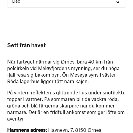
-2
Sett från havet
När fartyget närmar sig Ørnes, bara 40 km från
polcirkeln vid Meløyfjordens mynning, ser du höga
fjäll resa sig bakom byn. Ön Mesøya syns i väster.
Röda lagerhus ligger tätt nära kajen.
På vintern reflekteras glittrande ljus under snötäckta
toppar i vattnet. På sommaren blir de vackra röda,
gröna och blå färgerna skarpare när du kommer
närmare. Det är en fridfull ankomst som ger löfte om
äventyr.
Hamnens adress:
Havnevn. 7, 8150 Ørnes