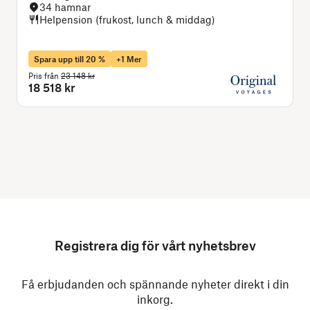
34 hamnar
Helpension (frukost, lunch & middag)
Spara upp till 20 %
+1 Mer
Pris från
23 148 kr
P
18 518 kr
Registrera dig för vårt nyhetsbrev
Få erbjudanden och spännande nyheter direkt i din
inkorg.