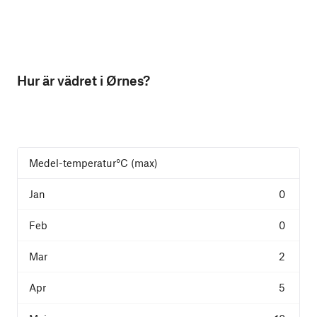
Hur är vädret i Ørnes?
Medel-temperatur°C (max)
0
0
2
5