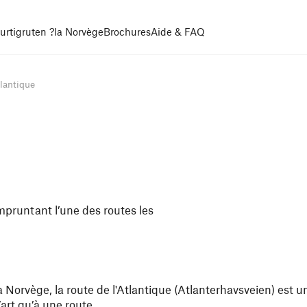
urtigruten ?
la Norvège
Brochures
Aide & FAQ
tlantique
mpruntant l’une des routes les
 Norvège, la route de l'Atlantique (Atlanterhavsveien) est u
art qu’à une route.