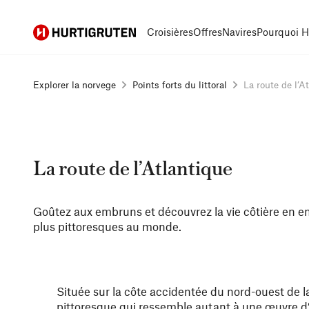
Hurtigruten
Croisières
Offres
Navires
Pourquoi H
Explorer la norvege
Points forts du littoral
La route de l’A
La route de l’Atlantique
Goûtez aux embruns et découvrez la vie côtière en e
plus pittoresques au monde.
Située sur la côte accidentée du nord-ouest de la
pittoresque qui ressemble autant à une œuvre d’