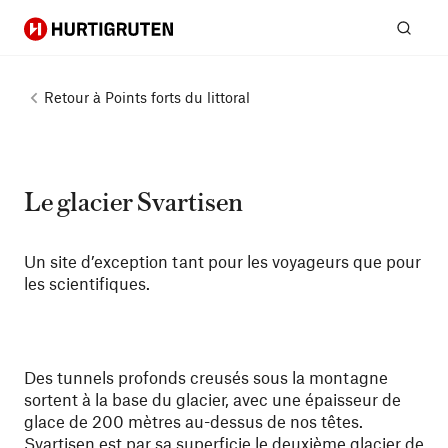
Hurtigruten
Rech
Retour à
Points forts du littoral
Le glacier Svartisen
Un site d’exception tant pour les voyageurs que pour
les scientifiques.
Des tunnels profonds creusés sous la montagne
sortent à la base du glacier, avec une épaisseur de
glace de 200 mètres au-dessus de nos têtes.
Svartisen est par sa superficie le deuxième glacier de