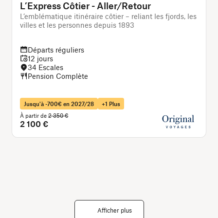
L’Express Côtier - Aller/Retour
L’emblématique itinéraire côtier – reliant les fjords, les
L
villes et les personnes depuis 1893
p
Départs réguliers
12 jours
34 Escales
Pension Complète
Jusqu'à -700€ en 2027/28
+1 Plus
À partir de
2 350 €
À
2 100 €
Afficher plus