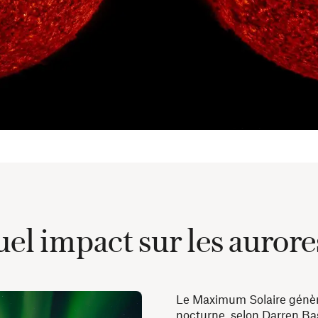
el impact sur les aurore
Le Maximum Solaire génère 
nocturne, selon Darren Bas