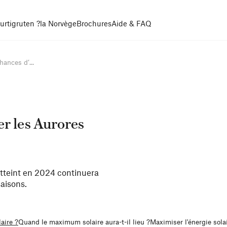
urtigruten ?
la Norvège
Brochures
Aide & FAQ
ances d’...
r les Aurores
atteint en 2024 continuera
saisons.
aire ?
Quand le maximum solaire aura-t-il lieu ?
Maximiser l'énergie sola