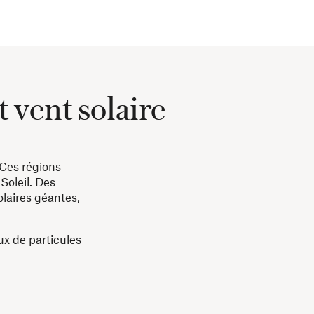
t vent solaire
 Ces régions
Soleil. Des
olaires géantes,
ux de particules