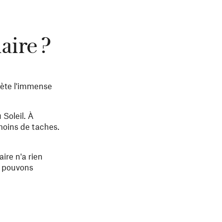
aire ?
flète l'immense
Soleil. À
 moins de taches.
ire n'a rien
us pouvons