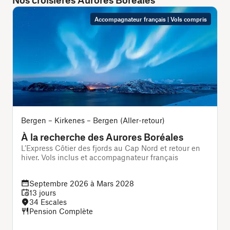
Accompagnateur français | Vols compris
Bergen – Kirkenes – Bergen (Aller-retour)
O
À la recherche des Aurores Boréales
L’Express Côtier des fjords au Cap Nord et retour en
C
hiver. Vols inclus et accompagnateur français
p
Septembre 2026 à Mars 2028
13 jours
34 Escales
Pension Complète