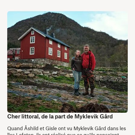
Cher littoral, de la part de Myklevik Gård
Quand Åshild et Gisle ont vu Myklevik Gård dans les
îles Lofoten, ils ont réalisé que ce qu'ils pensaient