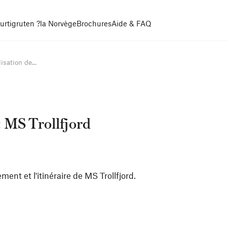
urtigruten ?
la Norvège
Brochures
Aide & FAQ
isation de...
: MS Trollfjord
ment et l'itinéraire de MS Trollfjord.