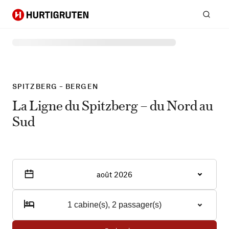
Hurtigruten
Rech
SPITZBERG – BERGEN
La Ligne du Spitzberg – du Nord au
Sud
août 2026
1 cabine(s), 2 passager(s)