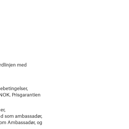
ardlinjen med
ebetingelser,
 NOK. Prisgarantien
er,
 ind som ambassadør,
g som Ambassadør, og