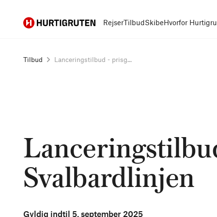
Hurtigruten
Rejser
Tilbud
Skibe
Hvorfor Hurtigr
Tilbud
Lanceringstilbud - prisg...
Lanceringstilbud
Svalbardlinjen
Gyldig indtil
5. september 2025