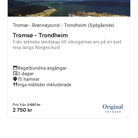
Tromsø - Brønnøysund - Trondheim (Sydgående)
Tromsø – Trondheim
Från arktiska landskap till vikingarnas arv på en kort
K
resa längs Norges kust
d
Regelbundna avgångar
3 dagar
15 hamnar
Inga måltider inkluderade
Pris från
3 667 kr
P
2 750 kr