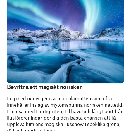
Bevittna ett magiskt norrsken
Följ med när vi ger oss ut i polarnatten som ofta
innehåller inslag av mytomspunna norrsken nattetid.
En resa med Hurtigruten, till havs och långt bort från
ljusföroreningar, ger dig den bästa chansen att få
uppleva himlens magiska ljusshow i spöklika gröna,
röd och mörklila toner.