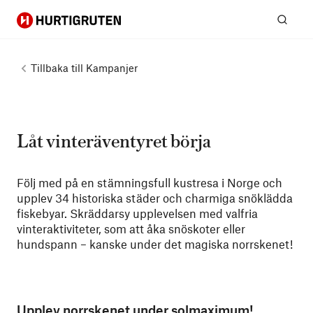
Hurtigruten
Sök
Tillbaka till
Kampanjer
Låt vinteräventyret börja
Följ med på en stämningsfull kustresa i Norge och
upplev 34 historiska städer och charmiga snöklädda
fiskebyar. Skräddarsy upplevelsen med valfria
vinteraktiviteter, som att åka snöskoter eller
hundspann – kanske under det magiska norrskenet!
Upplev norrskenet under solmaximum!