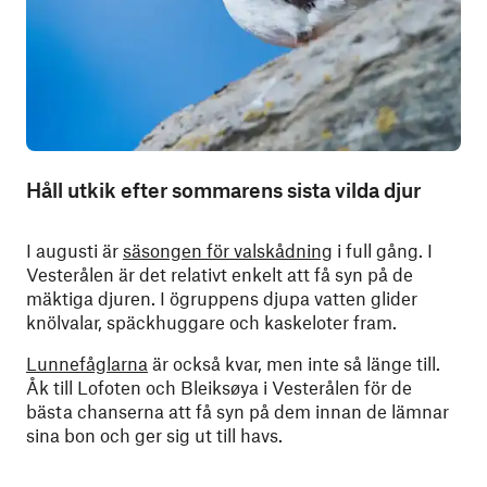
Håll utkik efter sommarens sista vilda djur
I augusti är
säsongen för valskådning
i full gång. I
Vesterålen är det relativt enkelt att få syn på de
mäktiga djuren. I ögruppens djupa vatten glider
knölvalar, späckhuggare och kaskeloter fram.
Lunnefåglarna
är också kvar, men inte så länge till.
Åk till Lofoten och Bleiksøya i Vesterålen för de
bästa chanserna att få syn på dem innan de lämnar
sina bon och ger sig ut till havs.