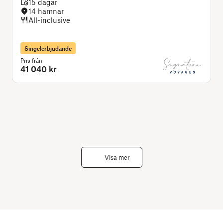
15 dagar
14 hamnar
All-inclusive
Singelerbjudande
Pris från
P
41 040 kr
Visa mer