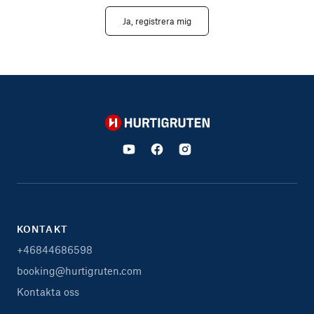
Ja, registrera mig
Hurtigruten
KONTAKT
+46844686598
booking@hurtigruten.com
Kontakta oss