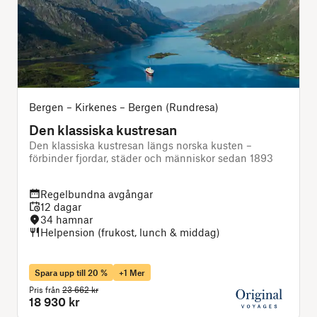
Bergen – Kirkenes – Bergen (Rundresa)
Den klassiska kustresan
Den klassiska kustresan längs norska kusten –
A
förbinder fjordar, städer och människor sedan 1893
t
Regelbundna avgångar
12 dagar
34 hamnar
Helpension (frukost, lunch & middag)
Spara upp till 20 %
+1 Mer
Pris från
23 662 kr
P
18 930 kr