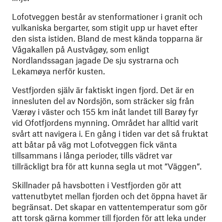
Lofotveggen består av stenformationer i granit och
vulkaniska bergarter, som stigit upp ur havet efter
den sista istiden. Bland de mest kända topparna är
Vågakallen på Austvågøy, som enligt
Nordlandssagan jagade De sju systrarna och
Lekamøya nerför kusten.
Vestfjorden själv är faktiskt ingen fjord. Det är en
innesluten del av Nordsjön, som sträcker sig från
Værøy i väster och 155 km inåt landet till Barøy fyr
vid Ofotfjordens mynning. Området har alltid varit
svårt att navigera i. En gång i tiden var det så fruktat
att båtar på väg mot Lofotveggen fick vänta
tillsammans i långa perioder, tills vädret var
tillräckligt bra för att kunna segla ut mot ”Väggen”.
Skillnader på havsbotten i Vestfjorden gör att
vattenutbytet mellan fjorden och det öppna havet är
begränsat. Det skapar en vattentemperatur som gör
att torsk gärna kommer till fjorden för att leka under