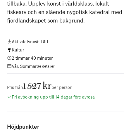
tillbaka. Upplev konst i världsklass, lokalt
fiskearv och en slående nygotisk katedral med
fjordlandskapet som bakgrund.
Aktivitetsnivå
:
Lätt
Kultur
2 timmar 40 minuter
Vår, Sommar
Se detaljer
1 527 kr
Pris från
per person
Fri avbokning upp till 14 dagar före avresa
Höjdpunkter