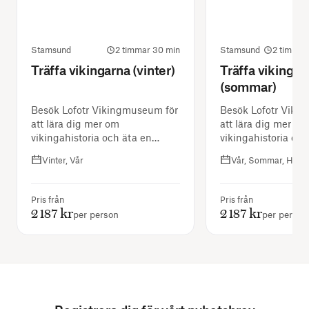
Stamsund
2 timmar 30 min
Stamsund
2 timmar
Träffa vikingarna (vinter)
Träffa vikingar
(sommar)
Besök Lofotr Vikingmuseum för
Besök Lofotr Viki
att lära dig mer om
att lära dig mer om
vikingahistoria och äta en
vikingahistoria och
traditionell måltid.
traditionell måltid.
Vinter, Vår
Vår, Sommar, Höst
Pris från
Pris från
2 187 kr
2 187 kr
per person
per person