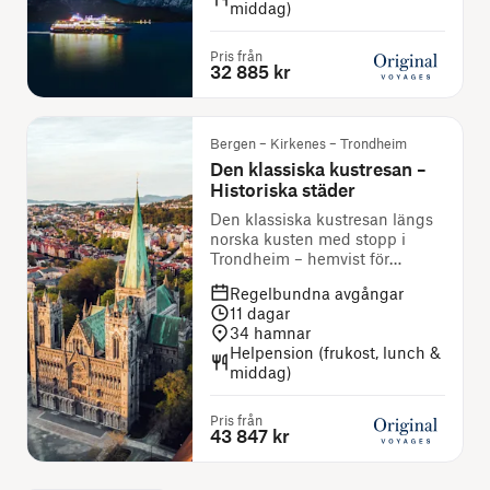
middag)
Pris från
32 885 kr
Bergen – Kirkenes – Trondheim
Den klassiska kustresan –
Historiska städer
Den klassiska kustresan längs
norska kusten med stopp i
Trondheim – hemvist för
vikingakungar
Regelbundna avgångar
11
dagar
34
hamnar
Helpension (frukost, lunch &
middag)
Pris från
43 847 kr