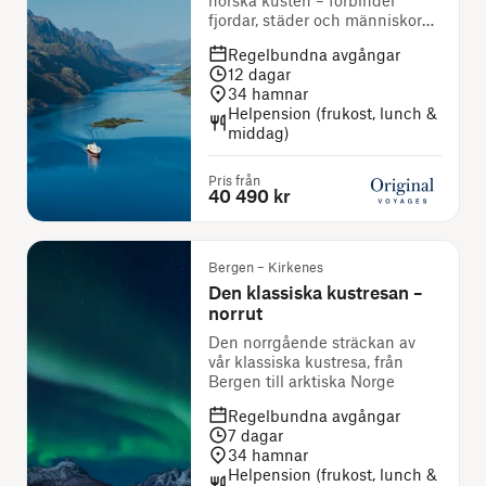
norska kusten – förbinder
fjordar, städer och människor
sedan 1893
Regelbundna avgångar
12
dagar
34
hamnar
Helpension (frukost, lunch &
middag)
Pris från
40 490 kr
Bergen – Kirkenes
Den klassiska kustresan –
norrut
Den norrgående sträckan av
vår klassiska kustresa, från
Bergen till arktiska Norge
Regelbundna avgångar
7
dagar
34
hamnar
Helpension (frukost, lunch &