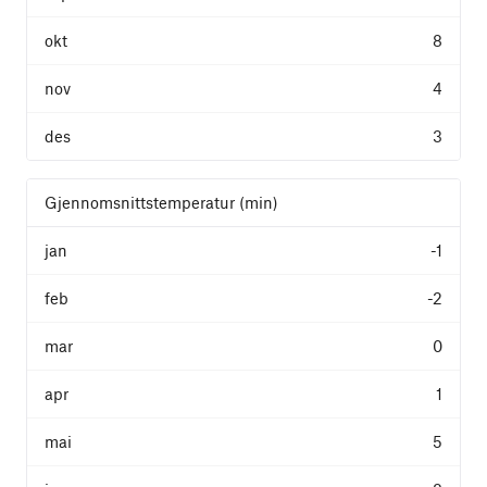
8
4
3
Gjennomsnittstemperatur (min)
-1
-2
0
1
5