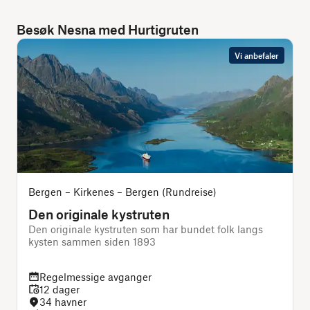
Besøk Nesna med Hurtigruten
Vi anbefaler
Bergen – Kirkenes – Bergen (Rundreise)
Den originale kystruten
Den originale kystruten som har bundet folk langs
J
kysten sammen siden 1893
Regelmessige avganger
12 dager
34 havner