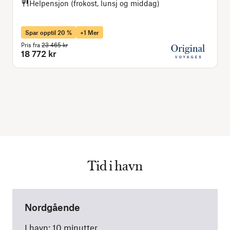
Helpensjon (frokost, lunsj og middag)
Spar opptil 20 %
+1 Mer
Pris fra
23 465 kr
P
18 772 kr
Tid i havn
Nordgående
I havn: 10 minutter