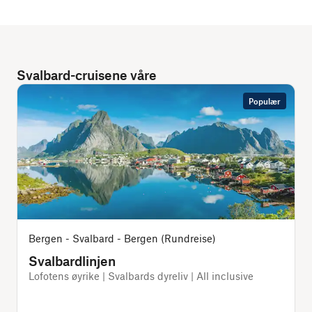
Svalbard-cruisene våre
Populær
Bergen - Svalbard - Bergen (Rundreise)
Svalbardlinjen
Lofotens øyrike | Svalbards dyreliv | All inclusive
S