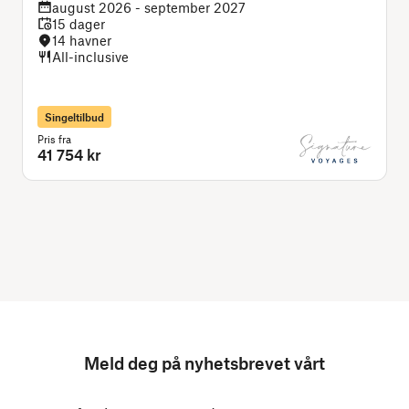
august 2026 - september 2027
15 dager
14 havner
All-inclusive
Singeltilbud
Pris fra
P
41 754 kr
Meld deg på nyhetsbrevet vårt