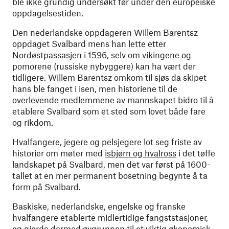
ble ikke grundig undersøkt før under den europeiske
oppdagelsestiden.
Den nederlandske oppdageren Willem Barentsz
oppdaget Svalbard mens han lette etter
Nordøstpassasjen i 1596, selv om vikingene og
pomorene (russiske nybyggere) kan ha vært der
tidligere. Willem Barentsz omkom til sjøs da skipet
hans ble fanget i isen, men historiene til de
overlevende medlemmene av mannskapet bidro til å
etablere Svalbard som et sted som lovet både fare
og rikdom.
Hvalfangere, jegere og pelsjegere lot seg friste av
historier om møter med
isbjørn og hvalross
i det tøffe
landskapet på Svalbard, men det var først på 1600-
tallet at en mer permanent bosetning begynte å ta
form på Svalbard.
Baskiske, nederlandske, engelske og franske
hvalfangere etablerte midlertidige fangststasjoner,
og gjorde dermed øygruppen til et viktig økonomisk