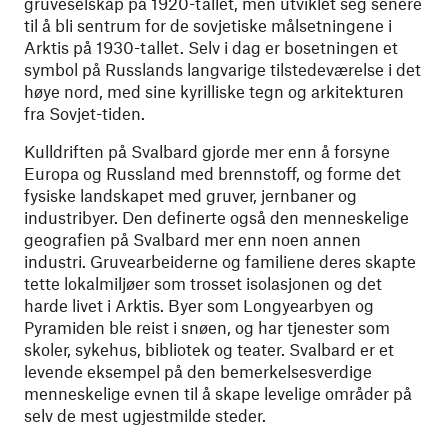
gruveselskap på 1920-tallet, men utviklet seg senere
til å bli sentrum for de sovjetiske målsetningene i
Arktis på 1930-tallet. Selv i dag er bosetningen et
symbol på Russlands langvarige tilstedeværelse i det
høye nord, med sine kyrilliske tegn og arkitekturen
fra Sovjet-tiden.
Kulldriften på Svalbard gjorde mer enn å forsyne
Europa og Russland med brennstoff, og forme det
fysiske landskapet med gruver, jernbaner og
industribyer. Den definerte også den menneskelige
geografien på Svalbard mer enn noen annen
industri. Gruvearbeiderne og familiene deres skapte
tette lokalmiljøer som trosset isolasjonen og det
harde livet i Arktis. Byer som Longyearbyen og
Pyramiden ble reist i snøen, og har tjenester som
skoler, sykehus, bibliotek og teater. Svalbard er et
levende eksempel på den bemerkelsesverdige
menneskelige evnen til å skape levelige områder på
selv de mest ugjestmilde steder.