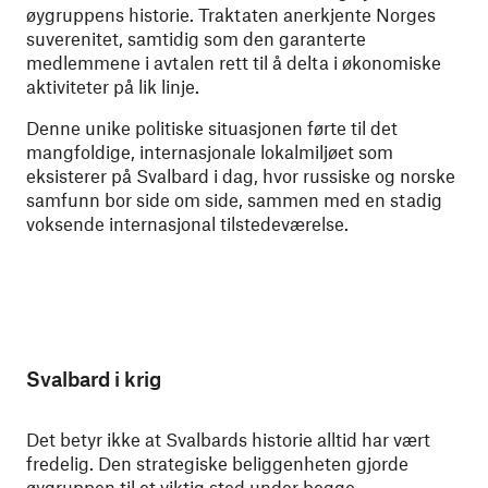
øygruppens historie. Traktaten anerkjente Norges
suverenitet, samtidig som den garanterte
medlemmene i avtalen rett til å delta i økonomiske
aktiviteter på lik linje.
Denne unike politiske situasjonen førte til det
mangfoldige, internasjonale lokalmiljøet som
eksisterer på Svalbard i dag, hvor russiske og norske
samfunn bor side om side, sammen med en stadig
voksende internasjonal tilstedeværelse.
Svalbard i krig
Det betyr ikke at Svalbards historie alltid har vært
fredelig. Den strategiske beliggenheten gjorde
øygruppen til et viktig sted under begge