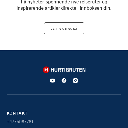
Få nyheter, spennende nye reiseruter og
inspirerende artikler direkte i innboksen din.
Ja, meld meg på
Hurtigruten
KONTAKT
+4775987781