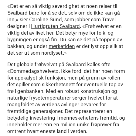
«Det er en så viktig severdighet at noen reiser til
Svalbard bare for å se det, selv om de ikke kan gå
inn,» sier Caroline Sund, som jobber som Travel
designer i
Hurtigruten Svalbard
. «Frøhvelvet er en
viktig del av livet her. Det betyr mye for folk, og
bygningen er også fin. Du kan se det på toppen av
bakken, og under
mørketiden
er det lyst opp slik at
det ser ut som nordlyset.»
Det globale frøhvelvet på Svalbard kalles ofte
«Dommedagshvelvet». Ikke fordi det har noen form
for apokalyptisk funksjon, men på grunn av rollen
det spiller som sikkerhetsnett for eventuelle tap av
frø i genbanken. Med en robust konstruksjon og
naturlige frysetemperaturer sørger hvelvet for at
mangfoldet av verdens avlinger bevares for
fremtidige generasjoner. Det representerer en
betydelig investering i menneskehetens fremtid, og
inneholder mer enn en million unike frøprøver fra
omtrent hvert eneste land i verden.