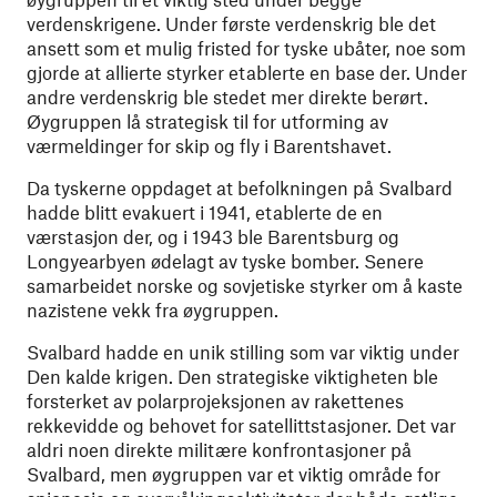
verdenskrigene. Under første verdenskrig ble det
ansett som et mulig fristed for tyske ubåter, noe som
gjorde at allierte styrker etablerte en base der. Under
andre verdenskrig ble stedet mer direkte berørt.
Øygruppen lå strategisk til for utforming av
værmeldinger for skip og fly i Barentshavet.
Da tyskerne oppdaget at befolkningen på Svalbard
hadde blitt evakuert i 1941, etablerte de en
værstasjon der, og i 1943 ble Barentsburg og
Longyearbyen ødelagt av tyske bomber. Senere
samarbeidet norske og sovjetiske styrker om å kaste
nazistene vekk fra øygruppen.
Svalbard hadde en unik stilling som var viktig under
Den kalde krigen. Den strategiske viktigheten ble
forsterket av polarprojeksjonen av rakettenes
rekkevidde og behovet for satellittstasjoner. Det var
aldri noen direkte militære konfrontasjoner på
Svalbard, men øygruppen var et viktig område for