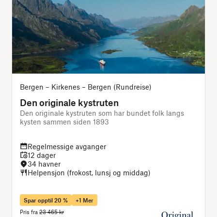
Bergen – Kirkenes – Bergen (Rundreise)
Den originale kystruten
Den originale kystruten som har bundet folk langs
N
kysten sammen siden 1893
Regelmessige avganger
12 dager
34 havner
Helpensjon (frokost, lunsj og middag)
Spar opptil 20 %
+1 Mer
Pris fra
23 465 kr
P