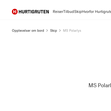
Hurtigruten
Reiser
Tilbud
Skip
Hvorfor Hurtigrut
Opplevelser om bord
Skip
MS Polarlys
MS Polarl