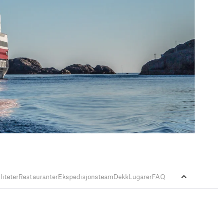
liteter
Restauranter
Ekspedisjonsteam
Dekk
Lugarer
FAQ