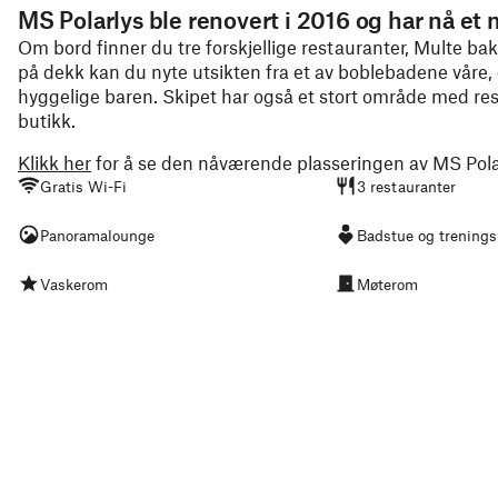
MS Polarlys ble renovert i 2016 og har nå et m
Om bord finner du tre forskjellige restauranter, Multe ba
på dekk kan du nyte utsikten fra et av boblebadene våre,
hyggelige baren. Skipet har også et stort område med r
butikk.
Klikk her
for å se den nåværende plasseringen av MS Pola
Gratis Wi-Fi
3 restauranter
Panoramalounge
Badstue og trening
Vaskerom
Møterom