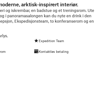
oderne, arktisk-inspirert interiør.
keri og iskrembar, en badstue og et treningsrom. Ute
 og i panoramasalongen kan du nyte en drink i den
esepsjon, Ekspedisjonsteam, to konferanserom og en
rlys.
Expedition Team
srom
Kontaktløs betaling