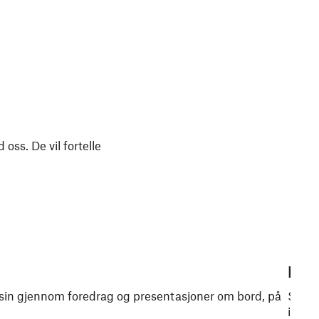
ss. De vil fortelle
Møt
n sin gjennom foredrag og presentasjoner om bord, på
Snakk
i.