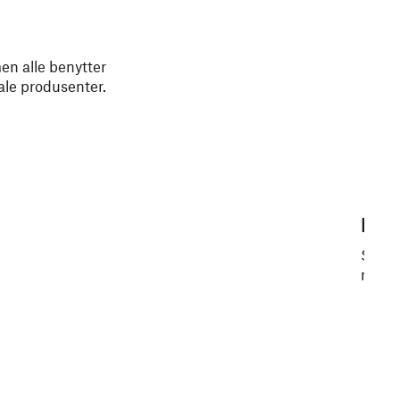
en alle benytter
ale produsenter.
Kys
Spis 
norsk