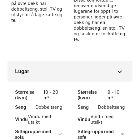
på øvre dekk har
renoverte utvendige
dobbeltseng, stol, TV og
lugarene for opptil to
utstyr for å lage kaffe og
personer ligger på øvre
te.
dekk og har en
dobbeltseng, en stol, TV
og fasiliteter for kaffe og
te.
Lugar
Størrelse
18 - 20
Størrelse
9 - 10
(kvm)
m²
(kvm)
m²
Seng
Dobbeltseng
Seng
Dobbeltseng
Vindu med
Vindu med
Vindu
Vindu
utsikt
utsikt
Sittegruppe med
Sittegruppe med
sofa
sofa