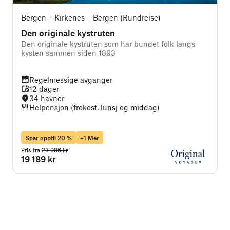
Bergen – Kirkenes – Bergen (Rundreise)
Den originale kystruten
Den originale kystruten som har bundet folk langs
J
kysten sammen siden 1893
Regelmessige avganger
12 dager
34 havner
Helpensjon (frokost, lunsj og middag)
Spar opptil 20 %
+1 Mer
Pris fra
23 986 kr
P
19 189 kr