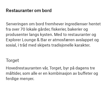
Restauranter om bord
Serveringen om bord fremhever ingredienser hentet
fra over 70 lokale gårder, fiskerier, bakerier og
produsenter langs kysten. Med to restauranter og
Explorer Lounge & Bar er atmosfæren avslappet og
sosial, i tråd med skipets tradisjonelle karakter.
Torget
Br
Hovedrestauranten vår, Torget, byr på dagens tre
En 
måltider, som alle er en kombinasjon av buffeter og
ins
ferdige menyer.
kla
gj