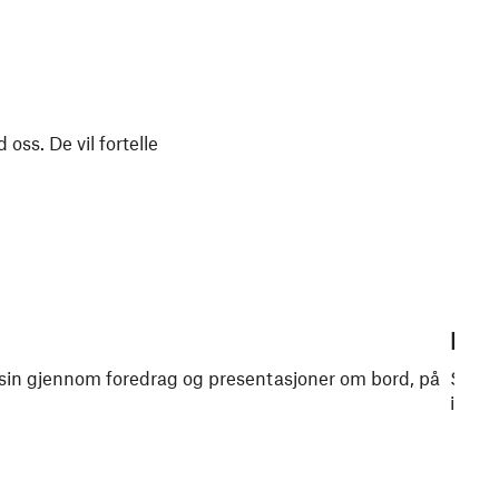
ss. De vil fortelle
Møt
n sin gjennom foredrag og presentasjoner om bord, på
Snakk
i.