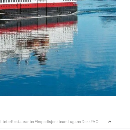
liteter
Restauranter
Ekspedisjonsteam
Lugarer
Dekk
FAQ