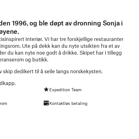
den 1996, og ble døpt av dronning Sonja i
søyene.
nspirert interiør. Vi har tre forskjellige restauranter
eningsrom. Ute på dekk kan du nyte utsikten fra et av
der du kan nyte noe godt å drikke. Skipet har i tillegg
eranserom og butikk.
 skip dedikert til å seile langs norskekysten.
rdkapp.
Expedition Team
srom
Kontaktløs betaling