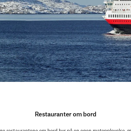
Restauranter om bord
llige restaurantene om bord byr på en egen matopplevelse, m