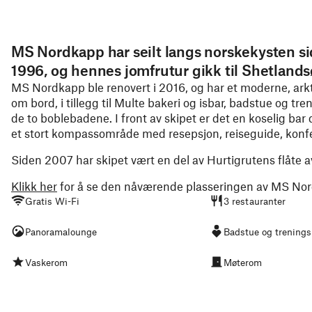
MS Nordkapp har seilt langs norskekysten si
1996, og hennes jomfrutur gikk til Shetland
MS Nordkapp ble renovert i 2016, og har et moderne, arktisi
om bord, i tillegg til Multe bakeri og isbar, badstue og tr
de to boblebadene. I front av skipet er det en koselig bar 
et stort kompassområde med resepsjon, reiseguide, konf
Siden 2007 har skipet vært en del av Hurtigrutens flåte av
Klikk her
for å se den nåværende plasseringen av MS No
Gratis Wi-Fi
3 restauranter
Panoramalounge
Badstue og trening
Vaskerom
Møterom