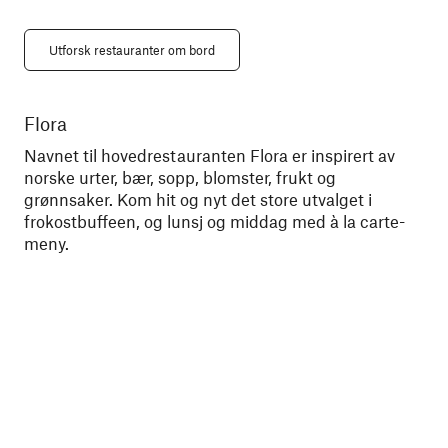
Utforsk restauranter om bord
Flora
Br
Navnet til hovedrestauranten Flora er inspirert av
Árr
norske urter, bær, sopp, blomster, frukt og
en
grønnsaker. Kom hit og nyt det store utvalget i
tra
frokostbuffeen, og lunsj og middag med à la carte-
meny.