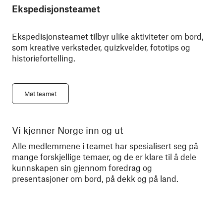
Ekspedisjonsteamet
Ekspedisjonsteamet tilbyr ulike aktiviteter om bord,
som kreative verksteder, quizkvelder, fototips og
historiefortelling.
Møt teamet
Vi kjenner Norge inn og ut
Mø
Alle medlemmene i teamet har spesialisert seg på
Sna
mange forskjellige temaer, og de er klare til å dele
års
kunnskapen sin gjennom foredrag og
for
presentasjoner om bord, på dekk og på land.
hav