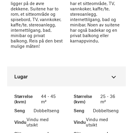
ligger på de øvre
har et sitteområde, TV,
dekkene. Suitene har to
vannkoker, kaffe/te,
rom, et sitteområde og
stereoanlegg,
spisebord, TV, vannkoker,
internettilgang, bad og
kaffe/te, stereoanlegg,
minibar. Noen av suitene
internettilgang, bad,
har også badekar og en
minibar og privat
privat balkong eller
balkong. Reis på den best
karnappvindu.
mulige måten!
Lugar
Størrelse
44 - 45
Størrelse
25 - 36
(kvm)
m²
(kvm)
m²
Seng
Dobbeltseng
Seng
Dobbeltseng
Vindu med
Vindu med
Vindu
Vindu
utsikt
utsikt