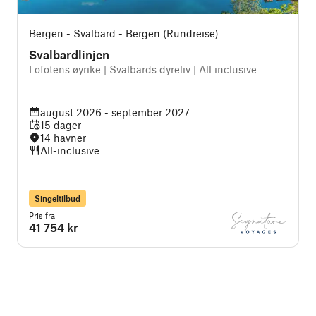
Bergen - Svalbard - Bergen (Rundreise)
Svalbardlinjen
Lofotens øyrike | Svalbards dyreliv | All inclusive
S
august 2026 - september 2027
15 dager
14 havner
All-inclusive
Singeltilbud
Pris fra
P
41 754 kr