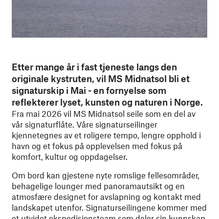
Etter mange år i fast tjeneste langs den
originale kystruten, vil MS Midnatsol bli et
signaturskip i Mai - en fornyelse som
reflekterer lyset, kunsten og naturen i Norge.
Fra mai 2026 vil MS Midnatsol seile som en del av
vår signaturflåte. Våre signaturseilinger
kjennetegnes av et roligere tempo, lengre opphold i
havn og et fokus på opplevelsen med fokus på
komfort, kultur og oppdagelser.
Om bord kan gjestene nyte romslige fellesområder,
behagelige lounger med panoramautsikt og en
atmosfære designet for avslapning og kontakt med
landskapet utenfor. Signaturseilingene kommer med
et utvidet ekspedisjonsteam som deler sin kunnskap