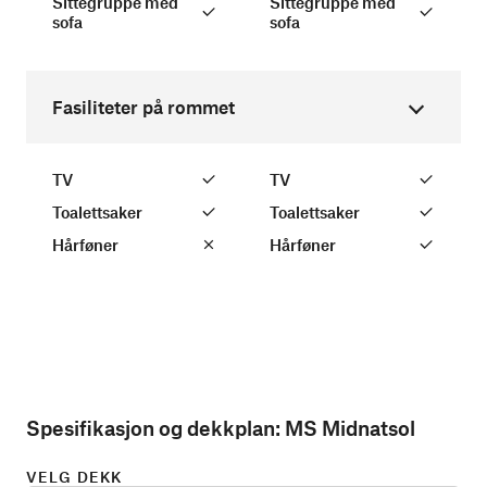
Sittegruppe med
Sittegruppe med
sofa
sofa
Fasiliteter på rommet
TV
TV
Toalettsaker
Toalettsaker
Hårføner
Hårføner
Spesifikasjon og dekkplan:
MS Midnatsol
VELG DEKK