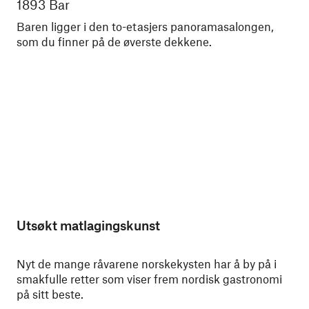
1893 Bar
Ba
Baren ligger i den to-etasjers panoramasalongen,
Pa
som du finner på de øverste dekkene.
øve
du
tre
Utsøkt matlagingskunst
Nyt de mange råvarene norskekysten har å by på i
smakfulle retter som viser frem nordisk gastronomi
på sitt beste.