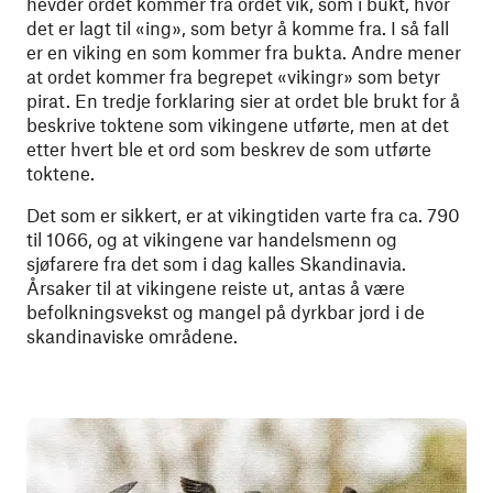
hevder ordet kommer fra ordet vik, som i bukt, hvor
det er lagt til «ing», som betyr å komme fra. I så fall
er en viking en som kommer fra bukta. Andre mener
at ordet kommer fra begrepet «vikingr» som betyr
pirat. En tredje forklaring sier at ordet ble brukt for å
beskrive toktene som vikingene utførte, men at det
etter hvert ble et ord som beskrev de som utførte
toktene.
Det som er sikkert, er at vikingtiden varte fra ca. 790
til 1066, og at vikingene var handelsmenn og
sjøfarere fra det som i dag kalles Skandinavia.
Årsaker til at vikingene reiste ut, antas å være
befolkningsvekst og mangel på dyrkbar jord i de
skandinaviske områdene.