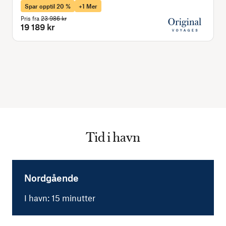
Spar opptil 20 %
+1 Mer
Pris fra
23 986 kr
P
19 189 kr
Tid i havn
Nordgående
I havn: 15 minutter