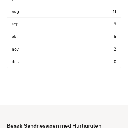
11
9
5
2
0
Besøk Sandnessjøen med Hurtigruten