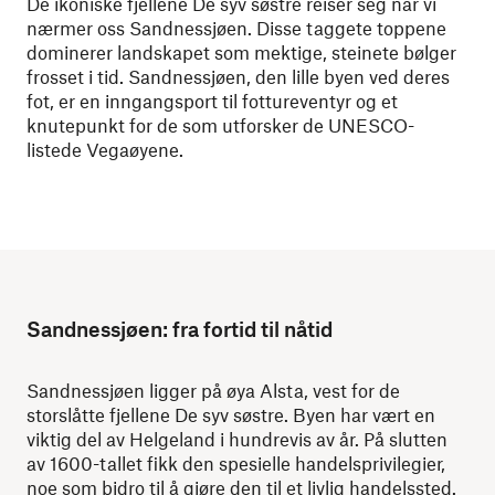
De ikoniske fjellene De syv søstre reiser seg når vi
nærmer oss Sandnessjøen. Disse taggete toppene
dominerer landskapet som mektige, steinete bølger
frosset i tid. Sandnessjøen, den lille byen ved deres
fot, er en inngangsport til fottureventyr og et
knutepunkt for de som utforsker de UNESCO-
listede Vegaøyene.
Sandnessjøen: fra fortid til nåtid
Sandnessjøen ligger på øya Alsta, vest for de
storslåtte fjellene De syv søstre. Byen har vært en
viktig del av Helgeland i hundrevis av år. På slutten
av 1600-tallet fikk den spesielle handelsprivilegier,
noe som bidro til å gjøre den til et livlig handelssted.