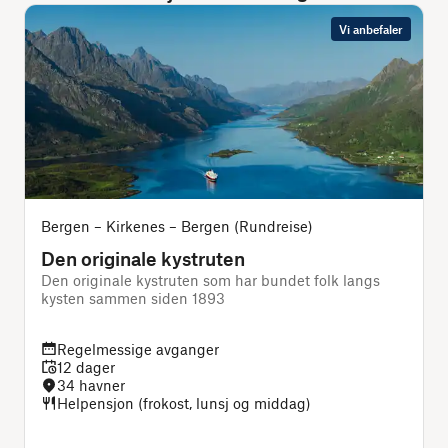
Vi anbefaler
Bergen – Kirkenes – Bergen (Rundreise)
Den originale kystruten
Den originale kystruten som har bundet folk langs
J
kysten sammen siden 1893
Regelmessige avganger
12 dager
34 havner
Helpensjon (frokost, lunsj og middag)