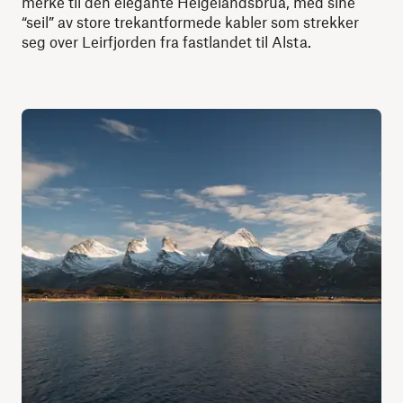
merke til den elegante Helgelandsbrua, med sine
“seil” av store trekantformede kabler som strekker
seg over Leirfjorden fra fastlandet til Alsta.