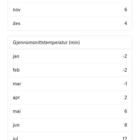
6
4
Gjennomsnittstemperatur (min)
-2
-2
-1
2
6
8
12