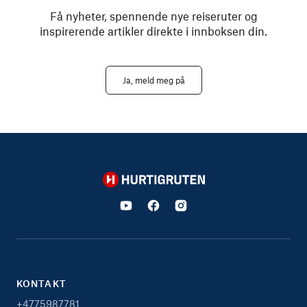
Få nyheter, spennende nye reiseruter og
inspirerende artikler direkte i innboksen din.
Ja, meld meg på
Hurtigruten
KONTAKT
+4775987781