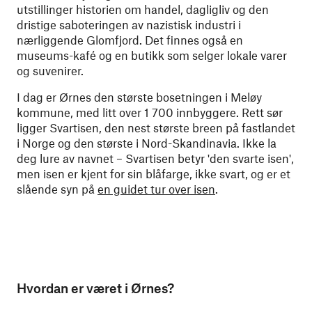
utstillinger historien om handel, dagligliv og den
dristige saboteringen av nazistisk industri i
nærliggende Glomfjord. Det finnes også en
museums-kafé og en butikk som selger lokale varer
og suvenirer.
I dag er Ørnes den største bosetningen i Meløy
kommune, med litt over 1 700 innbyggere. Rett sør
ligger Svartisen, den nest største breen på fastlandet
i Norge og den største i Nord-Skandinavia. Ikke la
deg lure av navnet – Svartisen betyr 'den svarte isen',
men isen er kjent for sin blåfarge, ikke svart, og er et
slående syn på
en guidet tur over isen
.
Hvordan er været i Ørnes?