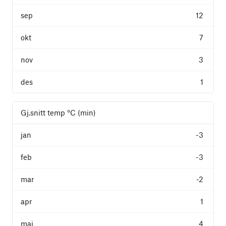
12
7
3
1
Gj.snitt temp °C (min)
-3
-3
-2
1
4