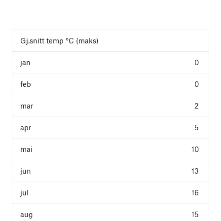
Gj.snitt temp °C (maks)
0
0
2
5
10
13
16
15