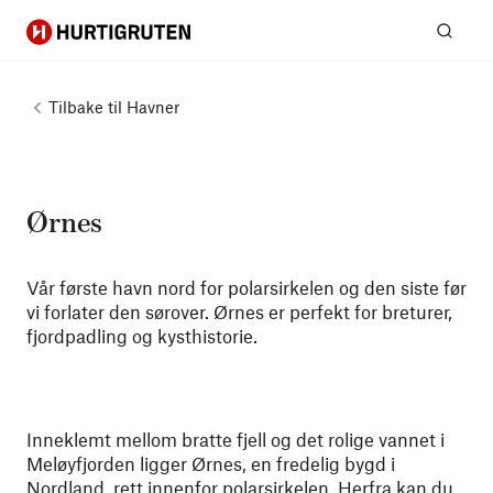
Hurtigruten
Søk
Tilbake til
Havner
Ørnes
Vår første havn nord for polarsirkelen og den siste før
vi forlater den sørover. Ørnes er perfekt for breturer,
fjordpadling og kysthistorie.
Inneklemt mellom bratte fjell og det rolige vannet i
Meløyfjorden ligger Ørnes, en fredelig bygd i
Nordland, rett innenfor polarsirkelen. Herfra kan du