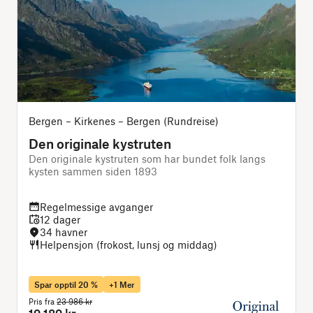
Bergen – Kirkenes – Bergen (Rundreise)
Den originale kystruten
Den originale kystruten som har bundet folk langs
N
kysten sammen siden 1893
Regelmessige avganger
12 dager
34 havner
Helpensjon (frokost, lunsj og middag)
Spar opptil 20 %
+1 Mer
Pris fra
23 986 kr
P