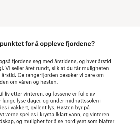
spunktet for å oppleve fjordene?
gså fjordene seg med årstidene, og hver årstid
. Vi seiler året rundt, slik at du får muligheten
er årstid. Geirangerfjorden besøker vi bare om
den om våren og høsten.
 liv etter vinteren, og fossene er fulle av
lange lyse dager, og under midnattssolen i
des i vakkert, gyllent lys. Høsten byr på
trærne speiles i krystallklart vann, og vinteren
ndskap, og mulighet for å se nordlyset som blafrer