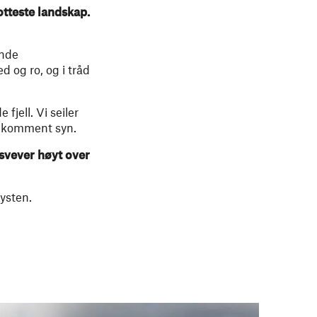
otteste landskap.
ende
 og ro, og i tråd
jell. Vi seiler
velkomment syn.
svever høyt over
ysten.