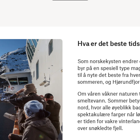
Hva er det beste tid
Som norskekysten endrer o
byr på en spesiell type magi
til å nyte det beste fra hv
sommeren, og Hjørundfjor
Om våren våkner naturen til
smeltevann. Sommer betyr 
nord, hvor alle øyeblikk ba
spektakulære farger når løv
er tiden for vakre vinterla
over snøkledte fjell.