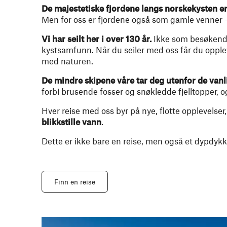
De majestetiske fjordene langs norskekysten er 
Men for oss er fjordene også som gamle venner – 
Vi har seilt her i over 130 år.
Ikke som besøkende
kystsamfunn. Når du seiler med oss får du opplev
med naturen.
De mindre skipene våre tar deg utenfor de vanl
forbi brusende fosser og snøkledde fjelltopper, o
Hver reise med oss byr på nye, flotte opplevelse
blikkstille vann
.
Dette er ikke bare en reise, men også et dypdyk
Finn en reise