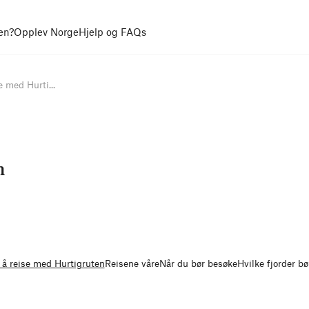
en?
Opplev Norge
Hjelp og FAQs
 med Hurti...
n
 å reise med Hurtigruten
Reisene våre
Når du bør besøke
Hvilke fjorder b