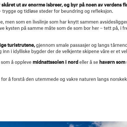
skåret ut av enorme isbreer, og byr på noen av verdens fl
trygge og tidløse steder for beundring og refleksjon.
, men som en livslinje som har knytt sammen avsidesligg
e kysten på samme måte som de som bor her – tett på, i fred
ige turistrutene,
gjennom smale passasjer og langs tårnende f
g inn i idylliske bygder der de velkjente skipene våre er et 
r, som å oppleve
midnattssolen i nord
eller å se
havørn som 
k for å forstå den utemmede og vakre naturen langs norskek