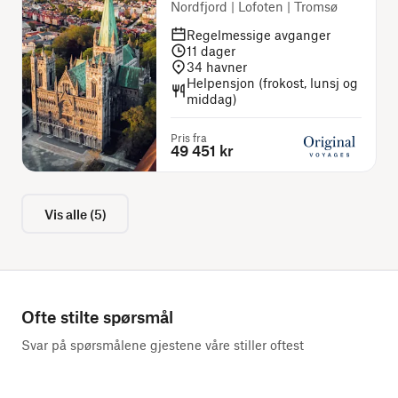
Nordfjord | Lofoten | Tromsø
Regelmessige avganger
11
dager
34
havner
Helpensjon (frokost, lunsj og
middag)
Pris fra
49 451 kr
Vis alle
(
5
)
Ofte stilte spørsmål
Svar på spørsmålene gjestene våre stiller oftest