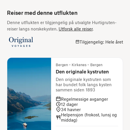
Reiser med denne utflukten
Denne utflukten er tilgjengelig på utvalgte Hurtigruten-
reiser langs norskekysten.
Utforsk alle reiser
.
Tilgjengelig: Hele året
Bergen – Kirkenes – Bergen
Den originale kystruten
Den originale kystruten som
har bundet folk langs kysten
sammen siden 1893
Regelmessige avganger
12
dager
34
havner
Helpensjon (frokost, lunsj og
middag)