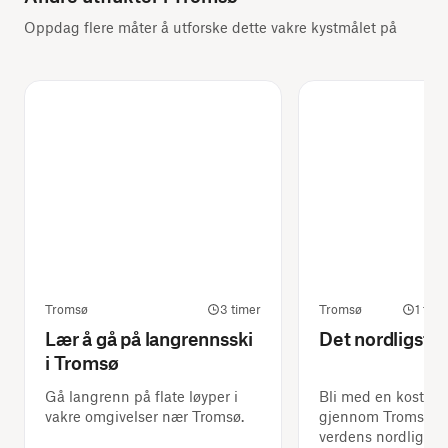
Oppdag flere måter å utforske dette vakre kystmålet på
Tromsø
3 timer
Tromsø
1 tim
Lær å gå på langrennsski
Det nordligste 
i Tromsø
Gå langrenn på flate løyper i
Bli med en kostym
vakre omgivelser nær Tromsø.
gjennom Tromsø, o
verdens nordligste 