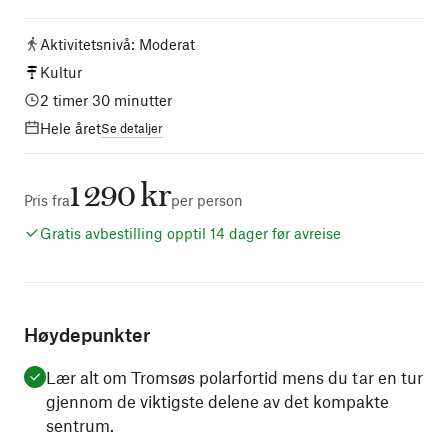
Aktivitetsnivå
:
Moderat
Kultur
2 timer 30 minutter
Hele året
Se detaljer
1 290 kr
Pris fra
per person
Gratis avbestilling opptil 14 dager før avreise
Høydepunkter
Lær alt om Tromsøs polarfortid mens du tar en tur
gjennom de viktigste delene av det kompakte
sentrum.