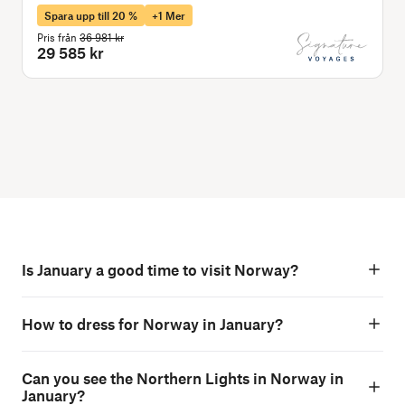
Spara upp till 20 %
+1 Mer
Pris från
36 981 kr
P
29 585 kr
Is January a good time to visit Norway?
How to dress for Norway in January?
Can you see the Northern Lights in Norway in
January?