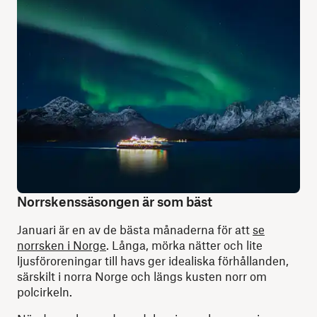
Norrskenssäsongen är som bäst
Januari är en av de bästa månaderna för att
se
norrsken i Norge
. Långa, mörka nätter och lite
ljusföroreningar till havs ger idealiska förhållanden,
särskilt i norra Norge och längs kusten norr om
polcirkeln.