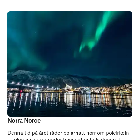
Norra Norge
Denna tid på året råder
polarnatt
norr om polcirkeln
– solen håller sig under horisonten hela dagen. I