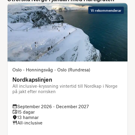
Vi rekommenderar
Oslo - Honningsvåg - Oslo (Rundresa)
Nordkapslinjen
All inclusive-kryssning vintertid till Nordkap i Norge
D
på jakt efter norrsken
f
September 2026 - December 2027
15 dagar
13 hamnar
All-inclusive