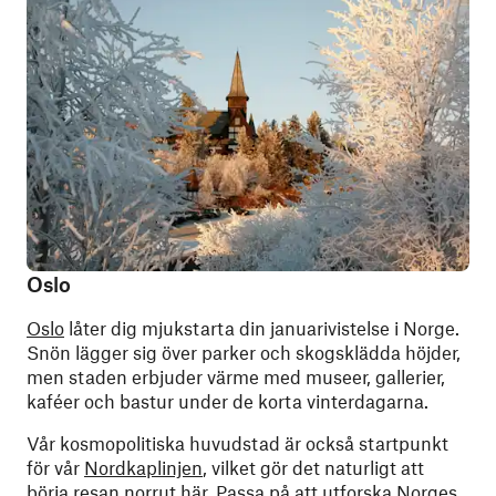
Oslo
Oslo
låter dig mjukstarta din januarivistelse i Norge.
Snön lägger sig över parker och skogsklädda höjder,
men staden erbjuder värme med museer, gallerier,
kaféer och bastur under de korta vinterdagarna.
Vår kosmopolitiska huvudstad är också startpunkt
för vår
Nordkaplinjen
, vilket gör det naturligt att
börja resan norrut här. Passa på att utforska Norges