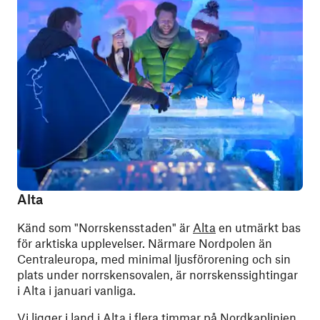
Alta
Känd som "Norrskensstaden" är
Alta
en utmärkt bas
för arktiska upplevelser. Närmare Nordpolen än
Centraleuropa, med minimal ljusförorening och sin
plats under norrskensovalen, är norrskenssightingar
i Alta i januari vanliga.
Vi ligger i land i Alta i flera timmar på
Nordkaplinjen
,