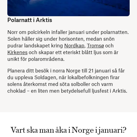
Polarnatt i Arktis
Norr om polcirkeln infaller januari under polarnatten.
Solen håller sig under horisonten, medan snön
pudrar landskapet kring
Nordkap
,
Tromsø
och
Kirkenes
och skapar ett eteriskt blått ljus som är
unikt för polarområdena.
Planera ditt besök i norra Norge till 21 januari så får
du uppleva Soldagen, när lokalbefolkningen firar
solens återkomst med söta solboller och varm
choklad – en liten men betydelsefull ljusfest i Arktis.
Vart ska man åka i Norge i januari?