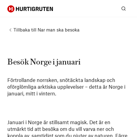
Hurtigruten
Sök
Tillbaka till
Nar man ska besoka
Besök Norge i januari
Förtrollande norrsken, snötäckta landskap och
oförglömliga arktiska upplevelser – detta är Norge i
januari, mitt i vintern.
Januari i Norge är stillsamt magisk. Det är en
utmärkt tid att besöka om du vill varva ner och
koppla av, samtidigt som du njuter av naturen. Färre