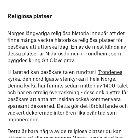
Religiösa platser
Norges långvariga religiösa historia innebär att det
finns många vackra historiska religiösa platser för
besökare att utforska idag. En av de mest kända av
dessa platser är
Nidarosdomen i Trondheim
, som
byggdes kring S:t Olavs grav.
I Harstad kan besökare ta en rundtur i
Trondenes
kyrka
, den nordligaste stenkyrkan i hela Norge.
Denna kyrka har funnits sedan mitten av 1400-talet
och har en otrolig överraskning - dess enkla yttre får
besökare att anta att insidan också kommer vara
sparsamt dekorerad. Detta gör det förbluffande och
vackert dekorerade interiören lika oväntad som
imponerande.
Detta är bara några av de religiösa platser du kan
utforska på din resa genom Norge - varje stad har