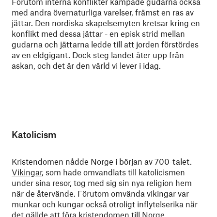
Förutom interna konflikter kämpade gudarna också
med andra övernaturliga varelser, främst en ras av
jättar. Den nordiska skapelsemyten kretsar kring en
konflikt med dessa jättar - en episk strid mellan
gudarna och jättarna ledde till att jorden förstördes
av en eldgigant. Dock steg landet åter upp från
askan, och det är den värld vi lever i idag.
Katolicism
Kristendomen nådde Norge i början av 700-talet.
Vikingar
, som hade omvandlats till katolicismen
under sina resor, tog med sig sin nya religion hem
när de återvände. Förutom omvända vikingar var
munkar och kungar också otroligt inflytelserika när
det gällde att föra kristendomen till Norge.