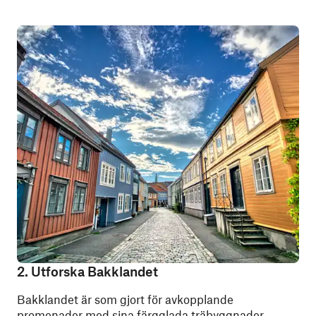
2. Utforska Bakklandet
Bakklandet är som gjort för avkopplande
promenader med sina färgglada träbyggnader,