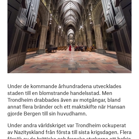
Under de kommande århundradena utvecklades
staden till en blomstrande handelsstad. Men
Trondheim drabbades även av motgångar, bland
annat flera bränder och ett maktskifte när Hansan
gjorde Bergen till sin huvudhamn.
Under andra världskriget var Trondheim ockuperat
av Nazityskland från första till sista krigsdagen. Flera
försök av de brittiska och franska styrkorna att befria