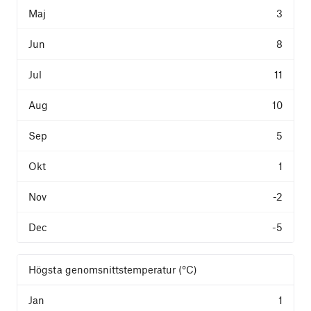
3
8
11
10
5
1
-2
-5
Högsta genomsnittstemperatur (°C)
1