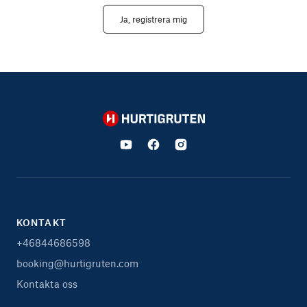
Ja, registrera mig
Hurtigruten
KONTAKT
+46844686598
booking@hurtigruten.com
Kontakta oss