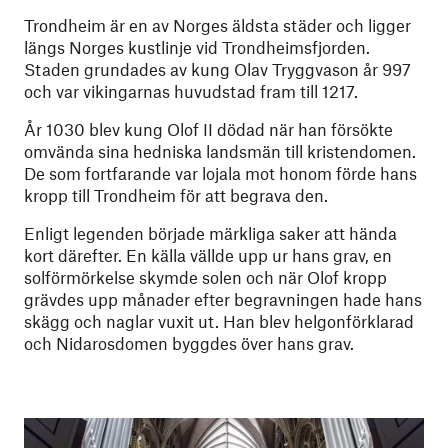
Trondheim är en av Norges äldsta städer och ligger
längs Norges kustlinje vid Trondheimsfjorden.
Staden grundades av kung Olav Tryggvason år 997
och var vikingarnas huvudstad fram till 1217.
År 1030 blev kung Olof II dödad när han försökte
omvända sina hedniska landsmän till kristendomen.
De som fortfarande var lojala mot honom förde hans
kropp till Trondheim för att begrava den.
Enligt legenden började märkliga saker att hända
kort därefter. En källa vällde upp ur hans grav, en
solförmörkelse skymde solen och när Olof kropp
grävdes upp månader efter begravningen hade hans
skägg och naglar vuxit ut. Han blev helgonförklarad
och Nidarosdomen byggdes över hans grav.