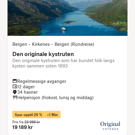
Bergen – Kirkenes – Bergen (Rundreise)
Den originale kystruten
Den originale kystruten som har bundet folk langs
L
kysten sammen siden 1893
Regelmessige avganger
12 dager
34 havner
Helpensjon (frokost, lunsj og middag)
Spar opptil 20 %
+1 Mer
Pris fra
23 986 kr
P
19 189 kr