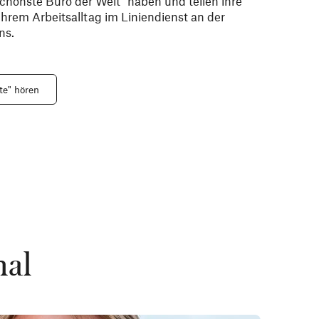
schönste Büro der Welt” haben und teilen ihre
ihrem Arbeitsalltag im Liniendienst an der
ns.
te" hören
hal