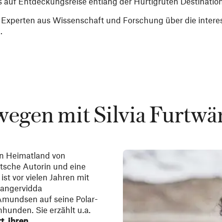
 auf Entdeckungsreise entlang der Hurtigruten Destinatio
 Experten aus Wissenschaft und Forschung über die intere
.
egen mit Silvia Furtwä
n Heimatland von
utsche Autorin und eine
st vor vielen Jahren mit
dangervidda
Amundsen auf seine Polar-
nhunden. Sie erzählt u.a.
, ihren