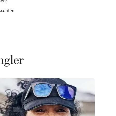
nen!
ssanten
ngler