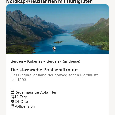
Nordkap-Kreuzfahrten mit Hurtigruten
Bergen – Kirkenes – Bergen (Rundreise)
Die klassische Postschiffroute
Das Original entlang der norwegischen Fjordküste
seit 1893
i
Regelmässige Abfahrten
12 Tage
34 Orte
Vollpension