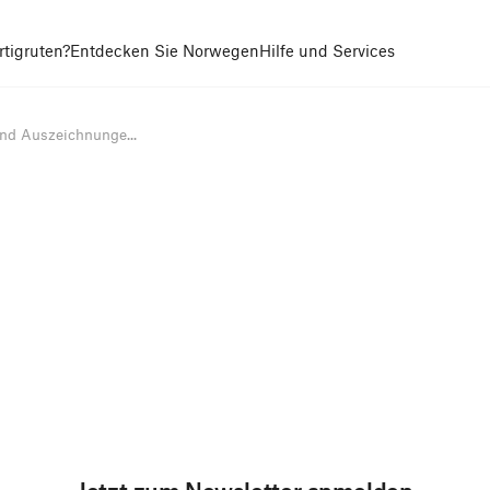
tigruten?
Entdecken Sie Norwegen
Hilfe und Services
nd Auszeichnunge...