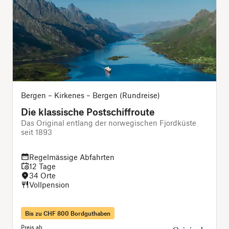
Bergen – Kirkenes – Bergen (Rundreise)
Die klassische Postschiffroute
Das Original entlang der norwegischen Fjordküste
seit 1893
Regelmässige Abfahrten
12 Tage
34 Orte
Vollpension
Bis zu CHF 800 Bordguthaben
Preis ab