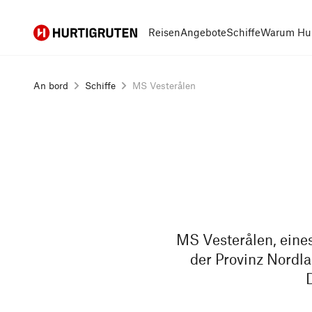
Hurtigruten
Reisen
Angebote
Schiffe
Warum Hur
An bord
Schiffe
MS Vesterålen
MS Vesterålen, eines
der Provinz Nordla