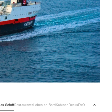
as Schiff
Restaurants
Leben an Bord
Kabinen
Decks
FAQ