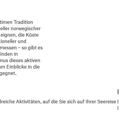
itimen Tradition
neller norwegischer
eignen, die Küste
ioneller und
emessen – so gibt es
finden in
mus dieses aktiven
m Einblicke in die
egegnet.
Norw
che Aktivitäten, auf die Sie sich auf Ihrer Seereise
Das E
Land.