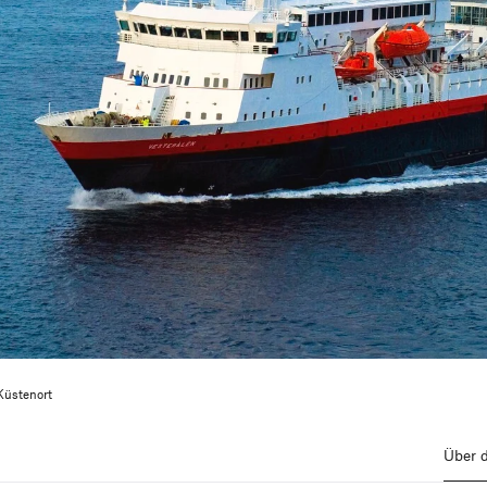
Küstenort
Über d