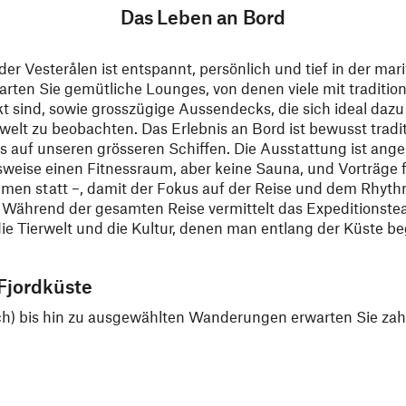
Das Leben an Bord
der Vesterålen ist entspannt, persönlich und tief in der mar
arten Sie gemütliche Lounges, von denen viele mit traditio
 sind, sowie grosszügige Aussendecks, die sich ideal dazu 
rwelt zu beobachten. Das Erlebnis an Bord ist bewusst tradit
ls auf unseren grösseren Schiffen. Die Ausstattung ist ang
sweise einen Fitnessraum, aber keine Sauna, und Vorträge 
en statt –, damit der Fokus auf der Reise und dem Rhyth
t. Während der gesamten Reise vermittelt das Expeditionstea
die Tierwelt und die Kultur, denen man entlang der Küste b
Fjordküste
 bis hin zu ausgewählten Wanderungen erwarten Sie zahlrei