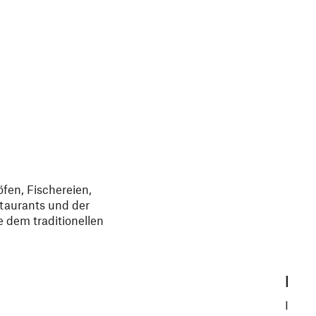
fen, Fischereien,
taurants und der
 dem traditionellen
Bry
Im Ka