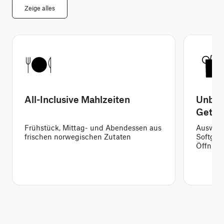
Zeige alles
All-Inclusive Mahlzeiten
Unbeg
Geträ
Frühstück, Mittag- und Abendessen aus
Auswahl
frischen norwegischen Zutaten
Softget
Öffnung