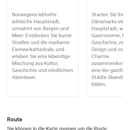
Norwegens lebhafte
Starten Sie Ihre R
arktische Hauptstadt,
Dänemarks elega
umrahmt von Bergen und
Hauptstadt, wo g
Meer. Entdecken Sie bunte
Gastronomie, kön
Straßen und die markante
Geschichte, mod
Eismeerkathedrale, und
Design und marit
erleben Sie eine lebendige
Charme
Mischung aus Kultur,
zusammenkomm
Geschichte und nördlichem
eine der gastfreu
Abenteuer.
Städte Skandina
bilden.
Route
Sie können in die Karte zoomen um die Route