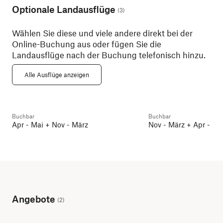
Optionale Landausflüge
(
3
)
Wählen Sie diese und viele andere direkt bei der
Online-Buchung aus oder fügen Sie die
Königliches Kop
Landausflüge nach der Buchung telefonisch hinzu.
Carlsberg, Kanäle &
Christiansborg u
Nyhavn
Rosenborg
Alle Ausflüge anzeigen
Kopenhagen
5 Std.
Kopenhagen
5 S
Buchbar
Buchbar
Vor- und Nachprogramme
Vor- und Nachprogram
Apr - Mai + Nov - März
Nov - März + Apr - Ma
Angebote
(
2
)