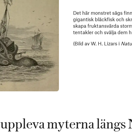
Det här monstret sägs fin
gigantisk bläckfisk och sk
skapa fruktansvärda storm
tentakler och svälja dem h
(Bild av W. H. Lizars i
Natur
 uppleva myterna längs 