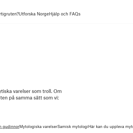
rtigruten?
Utforska Norge
Hjälp och FAQs
tiska varelser som troll. Om
sten på samma sätt som vi:
h gudinnor
Mytologiska varelser
Samisk mytologi
Här kan du uppleva myt