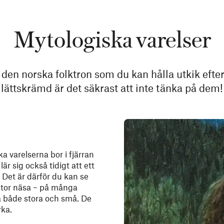
Mytologiska varelser
i den norska folktron som du kan hålla utkik eft
lättskrämd är det säkrast att inte tänka på dem!
 varelserna bor i fjärran
är sig också tidigt att ett
s. Det är därför du kan se
n stor näsa – på många
ra både stora och små. De
rka.