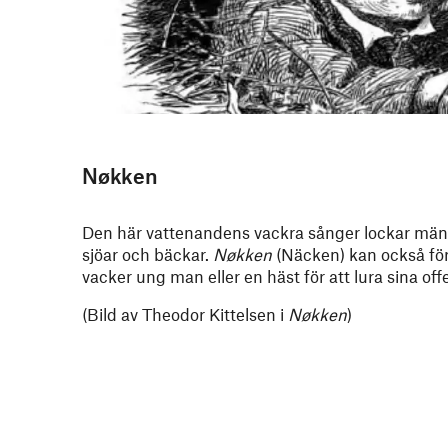
Nøkken
Den här vattenandens vackra sånger lockar människ
sjöar och bäckar.
Nøkken
(Näcken) kan också förva
vacker ung man eller en häst för att lura sina offe
(Bild av Theodor Kittelsen i
Nøkken
)