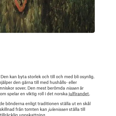
Den kan byta storlek och till och med bli osynlig.
älper den gärna till med hushålls- eller
nniskor sover. Den mest berömda
nissen
är
om spelar en viktig roll i det norska
julfirandet
.
de bönderna enligt traditionen ställa ut en skål
l skillnad från tomten kan
julenissen
ställa till
tillräcklig uppskattning.