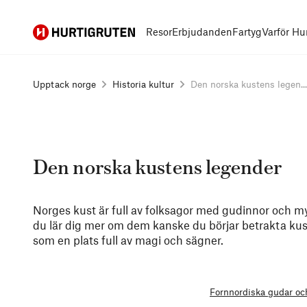
Hurtigruten
Resor
Erbjudanden
Fartyg
Varför Hu
Upptack norge
Historia kultur
Den norska kustens legen...
Den norska kustens legender
Norges kust är full av folksagor med gudinnor och my
du lär dig mer om dem kanske du börjar betrakta ku
som en plats full av magi och sägner.
Fornnordiska gudar oc