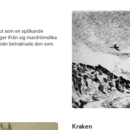
ut som en spökande
 ger ifrån sig mardrömslika
sjömän betraktade den som
Kraken