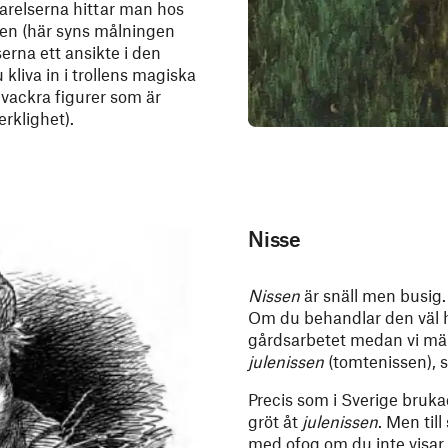
arelserna hittar man hos
en (här syns målningen
erna ett ansikte i den
kliva in i trollens magiska
vackra figurer som är
erklighet).
Nisse
Nissen
är snäll men busig. 
Om du behandlar den väl hj
gårdsarbetet medan vi mä
julenissen
(tomtenissen), s
Precis som i Sverige bruka
gröt åt
julenissen
. Men til
med ofog om du inte visar 