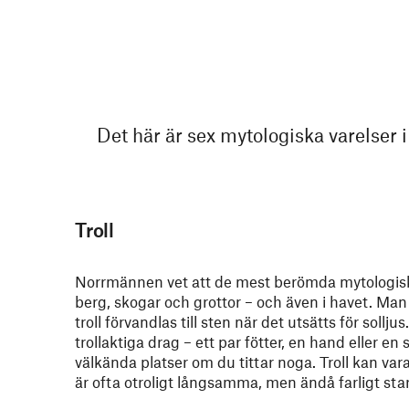
Det här är sex mytologiska varelser 
Troll
Norrmännen vet att de mest berömda mytologiska
berg, skogar och grottor – och även i havet. Man l
troll förvandlas till sten när det utsätts för sollju
trollaktiga drag – ett par fötter, en hand eller e
välkända platser om du tittar noga. Troll kan va
är ofta otroligt långsamma, men ändå farligt sta