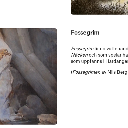
Fossegrim
Fossegrim
är en vattenand
Näcken
och som spelar har
som uppfanns i Hardanger) 
(
Fossegrimen
av Nils Berg