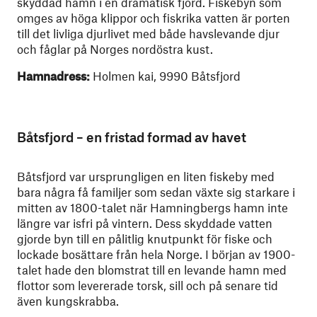
skyddad hamn i en dramatisk fjord. Fiskebyn som
omges av höga klippor och fiskrika vatten är porten
till det livliga djurlivet med både havslevande djur
och fåglar på Norges nordöstra kust.
Hamnadress:
Holmen kai, 9990 Båtsfjord
Båtsfjord – en fristad formad av havet
Båtsfjord var ursprungligen en liten fiskeby med
bara några få familjer som sedan växte sig starkare i
mitten av 1800-talet när Hamningbergs hamn inte
längre var isfri på vintern. Dess skyddade vatten
gjorde byn till en pålitlig knutpunkt för fiske och
lockade bosättare från hela Norge. I början av 1900-
talet hade den blomstrat till en levande hamn med
flottor som levererade torsk, sill och på senare tid
även kungskrabba.