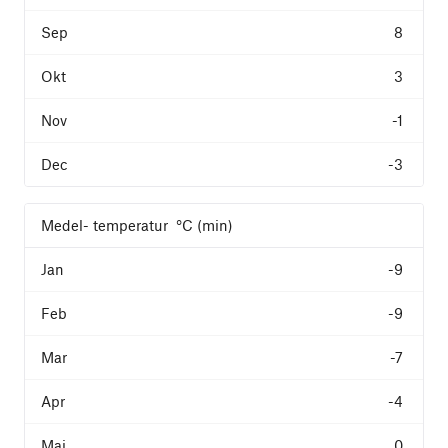
8
3
-1
-3
Medel- temperatur °C (min)
-9
-9
-7
-4
0