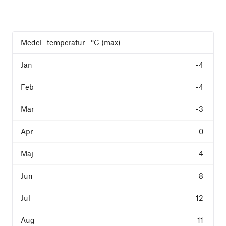
Medel- temperatur °C (max)
-4
-4
-3
0
4
8
12
11