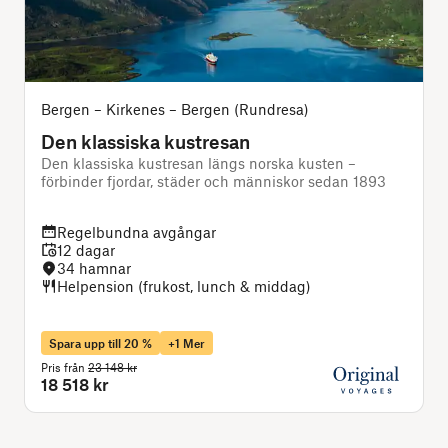
Bergen – Kirkenes – Bergen (Rundresa)
Den klassiska kustresan
Den klassiska kustresan längs norska kusten –
förbinder fjordar, städer och människor sedan 1893
s
Regelbundna avgångar
12 dagar
34 hamnar
Helpension (frukost, lunch & middag)
Spara upp till 20 %
+1 Mer
Pris från
23 148 kr
P
18 518 kr