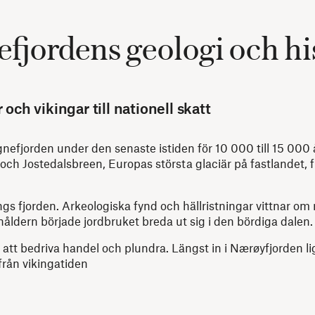
fjordens geologi och hi
och vikingar till nationell skatt
nefjorden under den senaste istiden för 10 000 till 15 000 
och Jostedalsbreen, Europas största glaciär på fastlandet, f
 fjorden. Arkeologiska fynd och hällristningar vittnar om
nåldern började jordbruket breda ut sig i den bördiga dalen.
att bedriva handel och plundra. Längst in i Nærøyfjorden l
rån vikingatiden