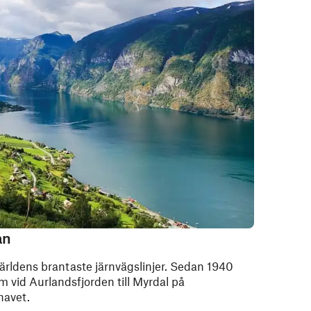
an
 världens brantaste järnvägslinjer. Sedan 1940
m vid Aurlandsfjorden till Myrdal på
havet.