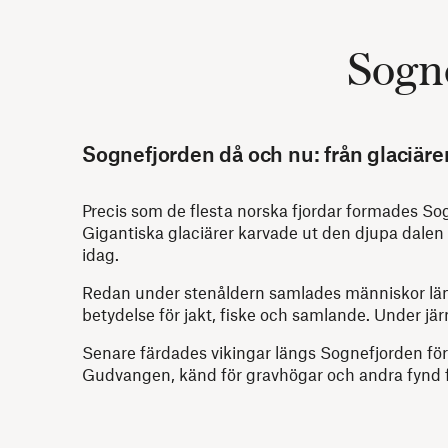
Sogne
Sognefjorden då och nu: från glaciärer 
Precis som de flesta norska fjordar formades Sog
Gigantiska glaciärer karvade ut den djupa dalen 
idag.
Redan under stenåldern samlades människor längs
betydelse för jakt, fiske och samlande. Under jär
Senare färdades vikingar längs Sognefjorden för 
Gudvangen, känd för gravhögar och andra fynd f