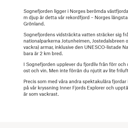
Sognefjorden ligger i Norges berömda västfjorda
m djup är detta vår rekordfjord – Norges längsta
Grönland.
Sognefjordens vidsträckta vatten sträcker sig frå
nationalparkerna Jotunheimen, Jostedalsbreen o
vackra) armar, inklusive den UNESCO-listade Nær
bara är 2 km bred.
I Sognefjorden upplever du fjordliv från förr och
ost och vin. Men inte förrän du njutit av lite fril
Precis som med våra andra spektakulära fjordar 
på vår kryssning Inner Fjords Explorer och upptä
är som vackrast.