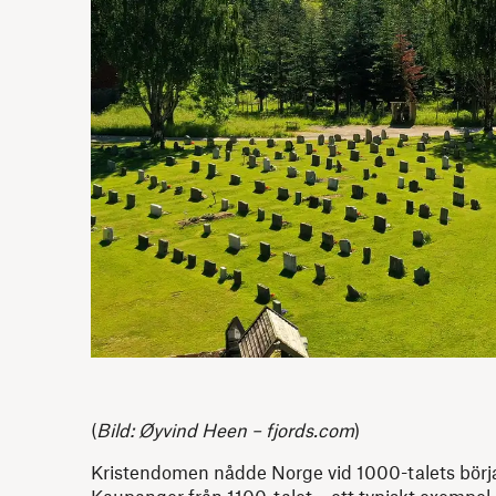
(
Bild: Øyvind Heen – fjords.com
)
Kristendomen nådde Norge vid 1000-talets början 
Kaupanger från 1100-talet – ett typiskt exempel 