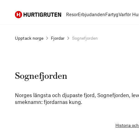
Hurtigruten
Resor
Erbjudanden
Fartyg
Varför Hu
Upptack norge
Fjordar
Sognefjorden
Sognefjorden
Norges längsta och djupaste fjord, Sognefjorden, lever
smeknamn: fjordarnas kung.
Historia och