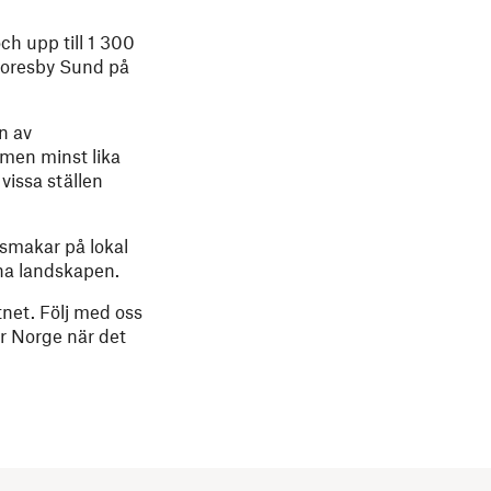
ch upp till 1 300
Scoresby Sund på
n av
(men minst lika
vissa ställen
 smakar på lokal
agna landskapen.
net. Följ med oss
är Norge när det