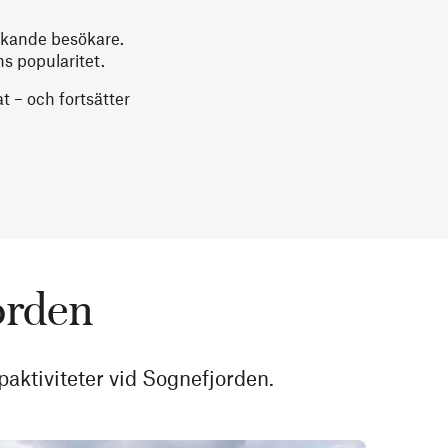
lskande besökare.
s popularitet.
t – och fortsätter
jorden
paktiviteter vid Sognefjorden.