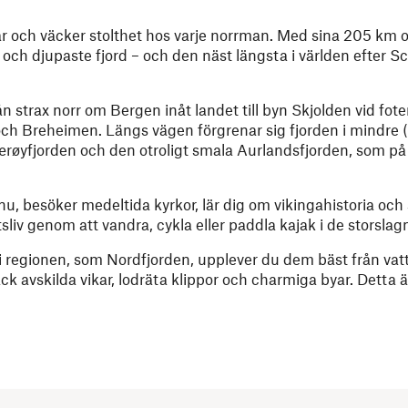
r och väcker stolthet hos varje norrman. Med sina 205 km o
 och djupaste fjord – och den näst längsta i världen efter 
n strax norr om Bergen inåt landet till byn Skjolden vid fote
ch Breheimen. Längs vägen förgrenar sig fjorden i mindre 
øyfjorden och den otroligt smala Aurlandsfjorden, som på 
 nu, besöker medeltida kyrkor, lär dig om vikingahistoria och
uftsliv genom att vandra, cykla eller paddla kajak i de storsl
i regionen, som Nordfjorden, upplever du dem bäst från vatt
ck avskilda vikar, lodräta klippor och charmiga byar. Detta 