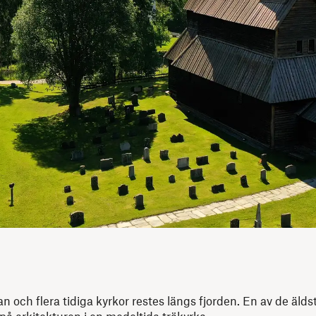
och flera tidiga kyrkor restes längs fjorden. En av de äldst
på arkitekturen i en medeltida träkyrka.