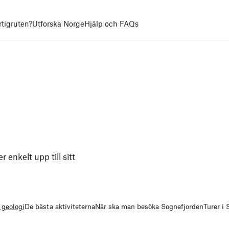
rtigruten?
Utforska Norge
Hjälp och FAQs
 enkelt upp till sitt
 geologi
De bästa aktiviteterna
När ska man besöka Sognefjorden
Turer i