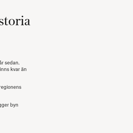
storia
år sedan.
inns kvar än
 regionens
igger byn