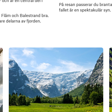
 och är en central del i
På resan passerar du branta 
fallet är en spektakulär syn.
m Flåm och Balestrand bra.
are delarna av fjorden.