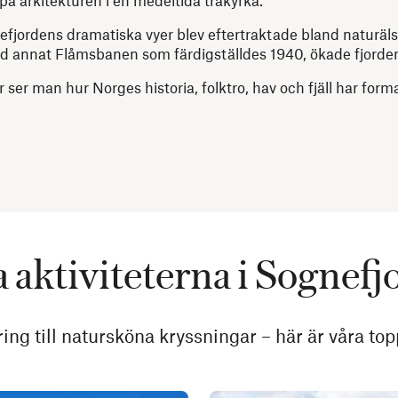
nefjordens dramatiska vyer blev eftertraktade bland naturä
nd annat Flåmsbanen som färdigställdes 1940, ökade fjorden
 ser man hur Norges historia, folktro, hav och fjäll har forma
 aktiviteterna i Sognef
ng till natursköna kryssningar – här är våra top