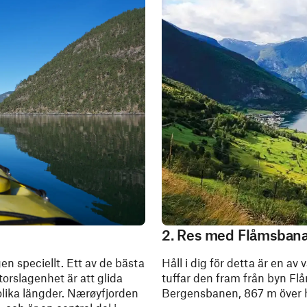
2. Res med Flåmsban
en speciellt. Ett av de bästa
Håll i dig för detta är en av
orslagenhet är att glida
tuffar den fram från byn Flå
 olika längder. Nærøyfjorden
Bergensbanen, 867 m över 