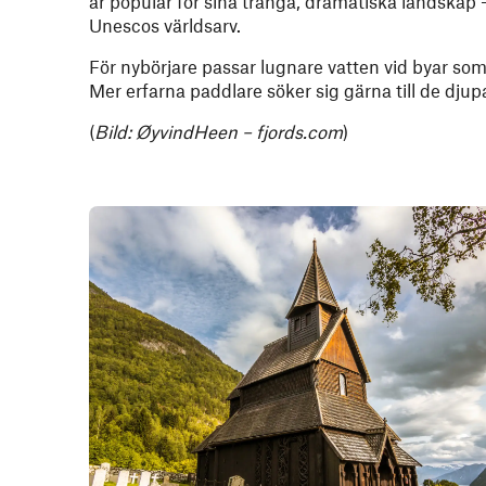
är populär för sina trånga, dramatiska landskap –
Unescos världsarv.
För nybörjare passar lugnare vatten vid byar so
Mer erfarna paddlare söker sig gärna till de djup
(
Bild: ØyvindHeen – fjords.com
)