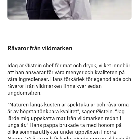
Råvaror från vildmarken
Idag är Øistein chef för mat och dryck, vilket innebär
att han ansvarar för våra menyer och kvaliteten på
våra ingredienser. Hans förkärlek för egenodlade och
råvaror från vildmarken finns kvar sedan
ungdomsåren.
”Naturen längs kusten är spektakulär och råvarorna
är av högsta tänkbara kvalitet”, säger Øistein. ”Jag
lärde mig uppskatta mat från vildmarken redan i
unga år.” Hans pappa brukade ta med honom på
olika sommarutflykter under uppväxten i norra
Norge. ”Vi åkte och fiskade, gjorde upp en eld och åt