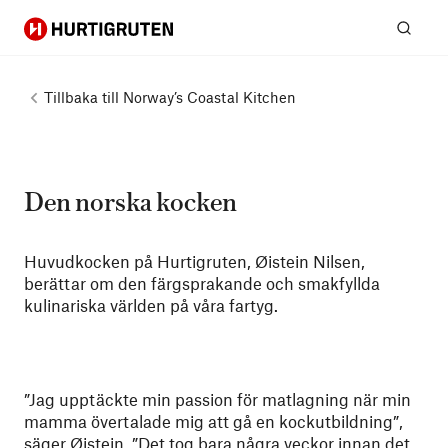
Hurtigruten
Sök
Tillbaka till
Norway’s Coastal Kitchen
Den norska kocken
Huvudkocken på Hurtigruten, Øistein Nilsen,
berättar om den färgsprakande och smakfyllda
kulinariska världen på våra fartyg.
”Jag upptäckte min passion för matlagning när min
mamma övertalade mig att gå en kockutbildning”,
säger Øistein. ”Det tog bara några veckor innan det