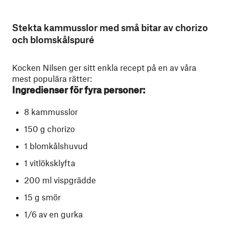
Stekta kammusslor med små bitar av chorizo
och blomskålspuré
Kocken Nilsen ger sitt enkla recept på en av våra
mest populära rätter:
Ingredienser för fyra personer:
8 kammusslor
150 g chorizo
1 blomkålshuvud
1 vitlöksklyfta
200 ml vispgrädde
15 g smör
1/6 av en gurka