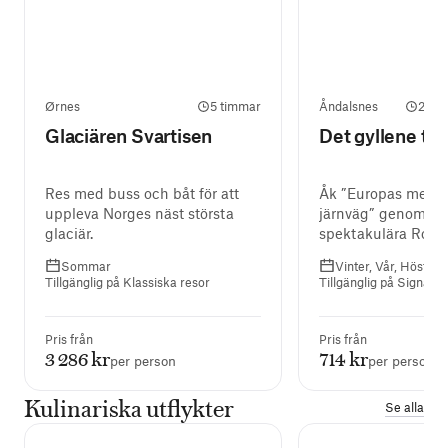
Ørnes
5 timmar
Åndalsnes
2 ti
Glaciären Svartisen
Det gyllene tåg
Res med buss och båt för att
Åk ”Europas mest 
uppleva Norges näst största
järnväg” genom d
glaciär.
spektakulära Roms
Sommar
Vinter, Vår, Höst
Tillgänglig på Klassiska resor
Tillgänglig på Signatur
Pris från
Pris från
3 286 kr
714 kr
per person
per person
Kulinariska utflykter
Se alla