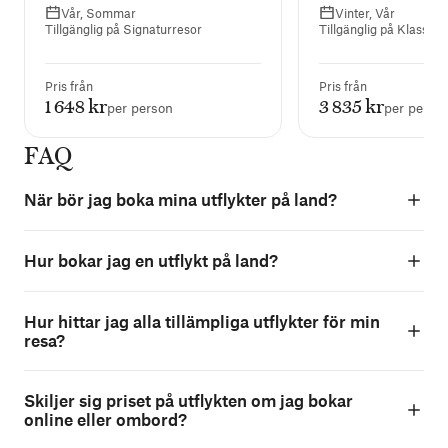
panoramautsikt.
Vår, Sommar
Vinter, Vår
Tillgänglig på Signaturresor
Tillgänglig på Klassisk
Pris från
Pris från
1 648 kr
3 835 kr
per person
per perso
FAQ
När bör jag boka mina utflykter på land?
Hur bokar jag en utflykt på land?
Hur hittar jag alla tillämpliga utflykter för min
resa?
Skiljer sig priset på utflykten om jag bokar
online eller ombord?