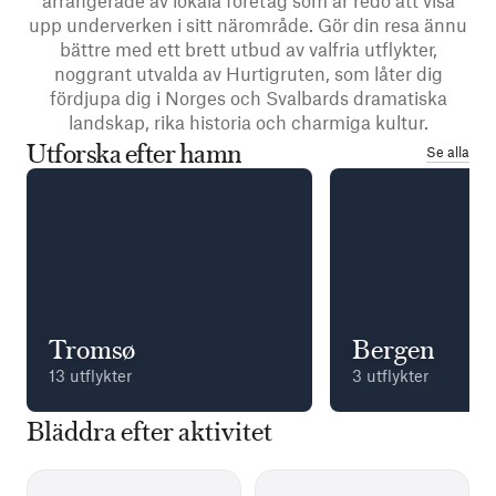
arrangerade av lokala företag som är redo att visa
upp underverken i sitt närområde. Gör din resa ännu
bättre med ett brett utbud av valfria utflykter,
noggrant utvalda av Hurtigruten, som låter dig
fördjupa dig i Norges och Svalbards dramatiska
landskap, rika historia och charmiga kultur.
Utforska efter hamn
Se alla
Tromsø
Bergen
13 utflykter
3 utflykter
Bläddra efter aktivitet