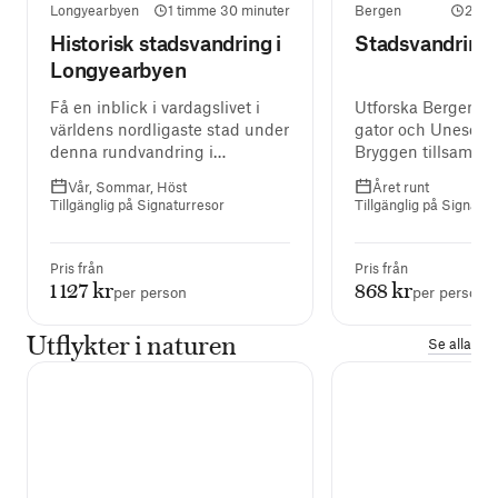
Longyearbyen
1 timme 30 minuter
Bergen
2 ti
Historisk stadsvandring i
Stadsvandring 
Longyearbyen
Få en inblick i vardagslivet i
Utforska Bergens f
världens nordligaste stad under
gator och Unesco-l
denna rundvandring i
Bryggen tillsamm
Longyearbyen som avslutas vid
lokal guide.
Vår, Sommar, Höst
Året runt
Svalbard museum.
Tillgänglig på Signaturresor
Tillgänglig på Signatur
Pris från
Pris från
1 127 kr
868 kr
per person
per person
Utflykter i naturen
Se alla