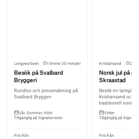
Longyearbyen
1 timme 30 minuter
Kristiansand
2 ti
Besök på Svalbard
Norsk jul på gå
Bryggeri
Skraastad
Rundtur och provsmakning på
Besök en lantgård 
Svalbard Bryggeri
Kristiansand och n
traditionell norsk j
Vår, Sommar, Höst
Vinter
Tillgänglig på Signaturresor
Tillgänglig på Signatur
Pris från
Pris från