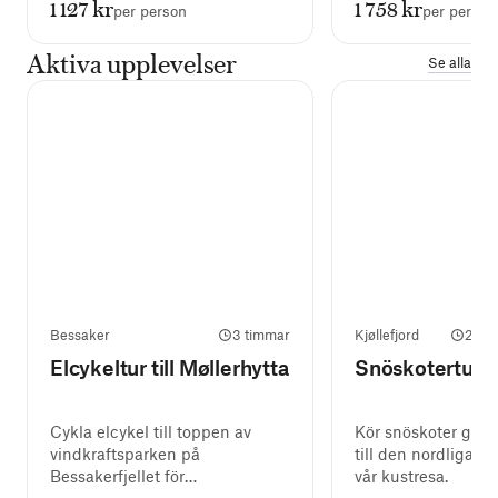
1 127 kr
1 758 kr
per person
per person
Aktiva upplevelser
Se alla
Bessaker
3 timmar
Kjøllefjord
2 ti
Elcykeltur till Møllerhytta
Snöskotertur i 
Cykla elcykel till toppen av
Kör snöskoter genom
vindkraftsparken på
till den nordligast
Bessakerfjellet för
vår kustresa.