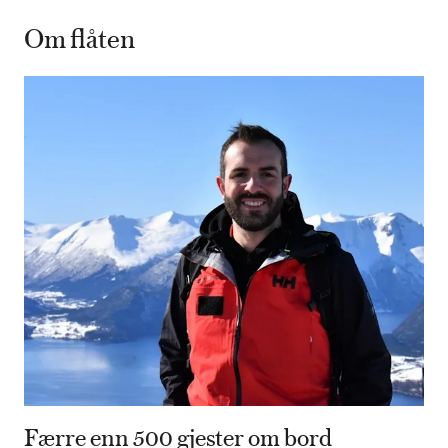
Om flåten
Færre enn 500 gjester om bord
80