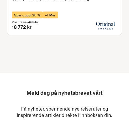
Spar opptil 20 %
+1 Mer
Pris fra
23 465 kr
P
18 772 kr
Meld deg på nyhetsbrevet vårt
Få nyheter, spennende nye reiseruter og
inspirerende artikler direkte i innboksen din.