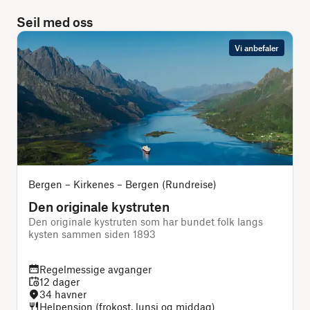
Seil med oss
Vi anbefaler
Bergen – Kirkenes – Bergen (Rundreise)
Den originale kystruten
Den originale kystruten som har bundet folk langs
N
kysten sammen siden 1893
Regelmessige avganger
12 dager
34 havner
Helpensjon (frokost, lunsj og middag)