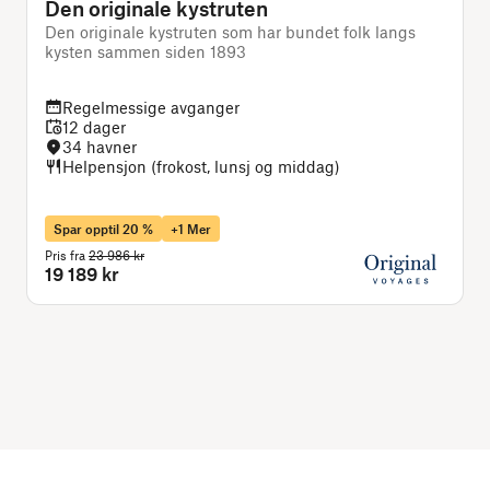
Den originale kystruten
Den originale kystruten som har bundet folk langs
J
kysten sammen siden 1893
Regelmessige avganger
12 dager
34 havner
Helpensjon (frokost, lunsj og middag)
Spar opptil 20 %
+1 Mer
Pris fra
23 986 kr
P
19 189 kr