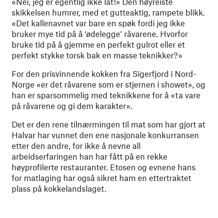
«Nei, jeg er egentlig ikke lat!» Den høyreiste
skikkelsen humrer, med et gutteaktig, rampete blikk.
«Det kallenavnet var bare en spøk fordi jeg ikke
bruker mye tid på å ‘ødelegge’ råvarene. Hvorfor
bruke tid på å gjemme en perfekt gulrot eller et
perfekt stykke torsk bak en masse teknikker?»
For den prisvinnende kokken fra Sigerfjord i Nord-
Norge «er det råvarene som er stjernen i showet», og
han er sparsommelig med teknikkene for å «ta vare
på råvarene og gi dem karakter».
Det er den rene tilnærmingen til mat som har gjort at
Halvar har vunnet den ene nasjonale konkurransen
etter den andre, for ikke å nevne all
arbeidserfaringen han har fått på en rekke
høyprofilerte restauranter. Etosen og evnene hans
for matlaging har også sikret ham en ettertraktet
plass på kokkelandslaget.