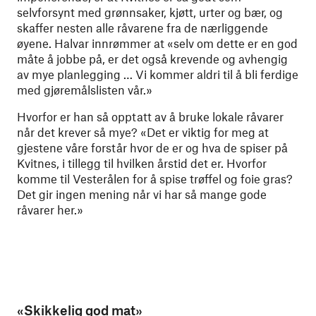
selvforsynt med grønnsaker, kjøtt, urter og bær, og
skaffer nesten alle råvarene fra de nærliggende
øyene. Halvar innrømmer at «selv om dette er en god
måte å jobbe på, er det også krevende og avhengig
av mye planlegging … Vi kommer aldri til å bli ferdige
med gjøremålslisten vår.»
Hvorfor er han så opptatt av å bruke lokale råvarer
når det krever så mye? «Det er viktig for meg at
gjestene våre forstår hvor de er og hva de spiser på
Kvitnes, i tillegg til hvilken årstid det er. Hvorfor
komme til Vesterålen for å spise trøffel og foie gras?
Det gir ingen mening når vi har så mange gode
råvarer her.»
«Skikkelig god mat»