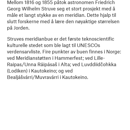
Mellom 1816 og 1855 påtok astronomen Friedrich
Georg Wilhelm Struve seg et stort prosjekt med å
måle et langt stykke av en meridian. Dette hjalp til
slutt forskerne med å lære den nøyaktige størrelsen
på Jorden.
Struves meridianbue er det første teknoscientific
kulturelle stedet som ble lagt til UNESCOs
verdensarvliste. Fire punkter av buen finnes i Norge:
ved Meridianstøtten i Hammerfest; ved Lille-
Raipas/Unna Ráipásaš i Alta; ved Luvddiidčohkka
(Lodiken) i Kautokeino; og ved
Bealjášvárri/Muvravárri i Kautokeino.