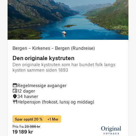
Bergen – Kirkenes – Bergen (Rundreise)
Den originale kystruten
Den originale kystruten som har bundet folk langs
J
kysten sammen siden 1893
Regelmessige avganger
12 dager
34 havner
Helpensjon (frokost, lunsj og middag)
Spar opptil 20 %
+1 Mer
Pris fra
23 986 kr
P
19 189 kr