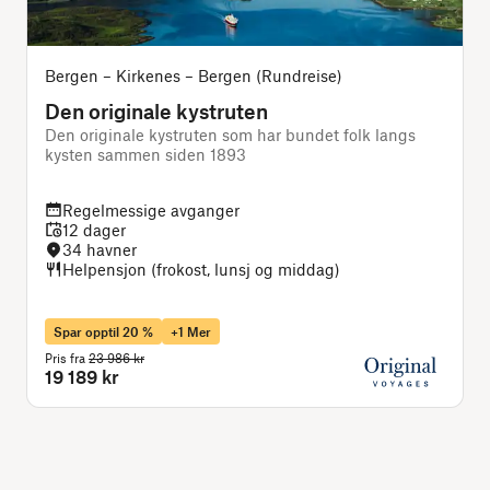
Bergen – Kirkenes – Bergen (Rundreise)
Den originale kystruten
Den originale kystruten som har bundet folk langs
L
kysten sammen siden 1893
Regelmessige avganger
12 dager
34 havner
Helpensjon (frokost, lunsj og middag)
Spar opptil 20 %
+1 Mer
Pris fra
23 986 kr
P
19 189 kr