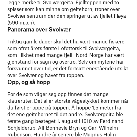
legge merke til Svolværgeita. Fjelltoppen med to
spisser som kan minne om geitehorn, troner over
Svolvær sentrum der den springer ut av fjellet Fløya
(590 m.o.h).
Panorama over Svolvær
I riktig gamle dager skal det ha vært mange fiskere
som ofret årets første Lofottorsk til Svolværgeita,
som i likhet med mange fjell i Nord-Norge har vært
gjenstand for sagn og overtro. Selv om mytene har
forsvunnet over tid, er det fortsatt enestående utsikt
over Svolvær og havet fra toppen.
Opp, og så hopp
For de som våger seg opp finnes det mange
klatreruter. Det aller største vågestykket kommer når
du først er oppe på toppen: Å hoppe 1,5 meter fra
det ene geitehornet til det andre. Svolværgeita ble
første gang besteget 1. august i 1910 av Ferdinand
Schjelderup, Alf Bonnevie Bryn og Carl Wilhelm
Rubenson. Hundre år senere ble Magnus Holm