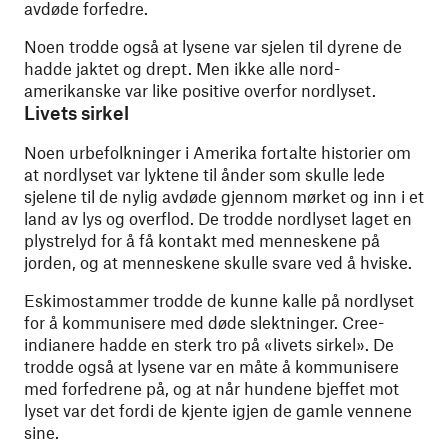
avdøde forfedre.
Noen trodde også at lysene var sjelen til dyrene de
hadde jaktet og drept. Men ikke alle nord-
amerikanske var like positive overfor nordlyset.
Livets sirkel
Noen urbefolkninger i Amerika fortalte historier om
at nordlyset var lyktene til ånder som skulle lede
sjelene til de nylig avdøde gjennom mørket og inn i et
land av lys og overflod. De trodde nordlyset laget en
plystrelyd for å få kontakt med menneskene på
jorden, og at menneskene skulle svare ved å hviske.
Eskimostammer trodde de kunne kalle på nordlyset
for å kommunisere med døde slektninger. Cree-
indianere hadde en sterk tro på «livets sirkel». De
trodde også at lysene var en måte å kommunisere
med forfedrene på, og at når hundene bjeffet mot
lyset var det fordi de kjente igjen de gamle vennene
sine.