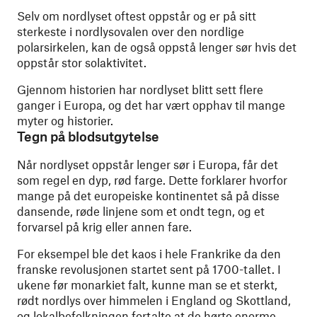
Selv om nordlyset oftest oppstår og er på sitt
sterkeste i nordlysovalen over den nordlige
polarsirkelen, kan de også oppstå lenger sør hvis det
oppstår stor solaktivitet.
Gjennom historien har nordlyset blitt sett flere
ganger i Europa, og det har vært opphav til mange
myter og historier.
Tegn på blodsutgytelse
Når nordlyset oppstår lenger sør i Europa, får det
som regel en dyp, rød farge. Dette forklarer hvorfor
mange på det europeiske kontinentet så på disse
dansende, røde linjene som et ondt tegn, og et
forvarsel på krig eller annen fare.
For eksempel ble det kaos i hele Frankrike da den
franske revolusjonen startet sent på 1700-tallet. I
ukene før monarkiet falt, kunne man se et sterkt,
rødt nordlys over himmelen i England og Skottland,
og lokalbefolkningen fortalte at de hørte enorme