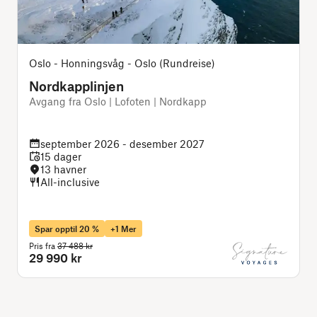
Oslo - Honningsvåg - Oslo (Rundreise)
Nordkapplinjen
Avgang fra Oslo | Lofoten | Nordkapp
D
september 2026 - desember 2027
15 dager
13 havner
All-inclusive
Spar opptil 20 %
+1 Mer
Pris fra
37 488 kr
P
29 990 kr