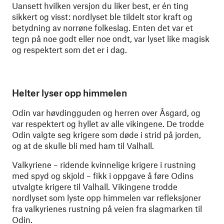
Uansett hvilken versjon du liker best, er én ting
sikkert og visst: nordlyset ble tildelt stor kraft og
betydning av norrøne folkeslag. Enten det var et
tegn på noe godt eller noe ondt, var lyset like magisk
og respektert som det er i dag.
Helter lyser opp himmelen
Odin var høvdingguden og herren over Åsgard, og
var respektert og hyllet av alle vikingene. De trodde
Odin valgte seg krigere som døde i strid på jorden,
og at de skulle bli med ham til Valhall.
Valkyriene – ridende kvinnelige krigere i rustning
med spyd og skjold – fikk i oppgave å føre Odins
utvalgte krigere til Valhall. Vikingene trodde
nordlyset som lyste opp himmelen var refleksjoner
fra valkyrienes rustning på veien fra slagmarken til
Odin.