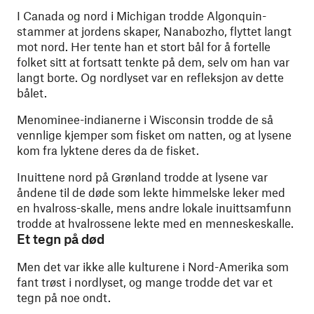
I Canada og nord i Michigan trodde Algonquin-
stammer at jordens skaper, Nanabozho, flyttet langt
mot nord. Her tente han et stort bål for å fortelle
folket sitt at fortsatt tenkte på dem, selv om han var
langt borte. Og nordlyset var en refleksjon av dette
bålet.
Menominee-indianerne i Wisconsin trodde de så
vennlige kjemper som fisket om natten, og at lysene
kom fra lyktene deres da de fisket.
Inuittene nord på Grønland trodde at lysene var
åndene til de døde som lekte himmelske leker med
en hvalross-skalle, mens andre lokale inuittsamfunn
trodde at hvalrossene lekte med en menneskeskalle.
Et tegn på død
Men det var ikke alle kulturene i Nord-Amerika som
fant trøst i nordlyset, og mange trodde det var et
tegn på noe ondt.