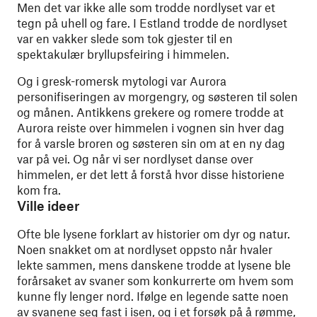
Men det var ikke alle som trodde nordlyset var et
tegn på uhell og fare. I Estland trodde de nordlyset
var en vakker slede som tok gjester til en
spektakulær bryllupsfeiring i himmelen.
Og i gresk-romersk mytologi var Aurora
personifiseringen av morgengry, og søsteren til solen
og månen. Antikkens grekere og romere trodde at
Aurora reiste over himmelen i vognen sin hver dag
for å varsle broren og søsteren sin om at en ny dag
var på vei. Og når vi ser nordlyset danse over
himmelen, er det lett å forstå hvor disse historiene
kom fra.
Ville ideer
Ofte ble lysene forklart av historier om dyr og natur.
Noen snakket om at nordlyset oppsto når hvaler
lekte sammen, mens danskene trodde at lysene ble
forårsaket av svaner som konkurrerte om hvem som
kunne fly lenger nord. Ifølge en legende satte noen
av svanene seg fast i isen, og i et forsøk på å rømme,